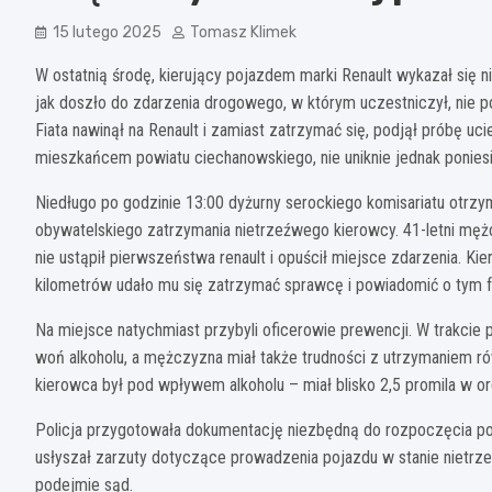
15 lutego 2025
Tomasz Klimek
W ostatnią środę, kierujący pojazdem marki Renault wykazał się
jak doszło do zdarzenia drogowego, w którym uczestniczył, nie p
Fiata nawinął na Renault i zamiast zatrzymać się, podjął próbę 
mieszkańcem powiatu ciechanowskiego, nie uniknie jednak ponies
Niedługo po godzinie 13:00 dyżurny serockiego komisariatu otrzy
obywatelskiego zatrzymania nietrzeźwego kierowcy. 41-letni mężc
nie ustąpił pierwszeństwa renault i opuścił miejsce zdarzenia. Kie
kilometrów udało mu się zatrzymać sprawcę i powiadomić o tym fa
Na miejsce natychmiast przybyli oficerowie prewencji. W trakcie 
woń alkoholu, a mężczyzna miał także trudności z utrzymaniem 
kierowca był pod wpływem alkoholu – miał blisko 2,5 promila w or
Policja przygotowała dokumentację niezbędną do rozpoczęcia p
usłyszał zarzuty dotyczące prowadzenia pojazdu w stanie nietrz
podejmie sąd.