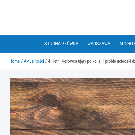
Skip
to
content
STRONA GŁÓWNA
WARSZAWA
ARCHIT
Home
Aktualności
41-letni kierowca ujęty po kolizji i próbie ucieczki