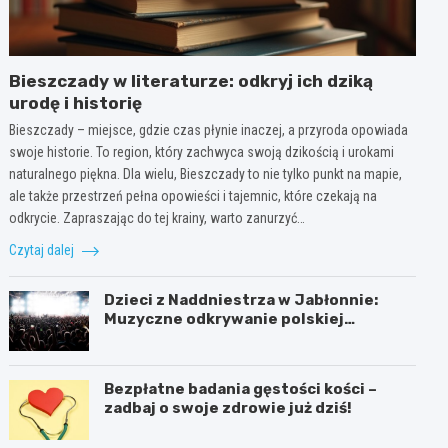
Bieszczady w literaturze: odkryj ich dziką
urodę i historię
Bieszczady – miejsce, gdzie czas płynie inaczej, a przyroda opowiada
swoje historie. To region, który zachwyca swoją dzikością i urokami
naturalnego piękna. Dla wielu, Bieszczady to nie tylko punkt na mapie,
ale także przestrzeń pełna opowieści i tajemnic, które czekają na
odkrycie. Zapraszając do tej krainy, warto zanurzyć…
Czytaj dalej
Dzieci z Naddniestrza w Jabłonnie:
Muzyczne odkrywanie polskiej
tożsamości
Bezpłatne badania gęstości kości –
zadbaj o swoje zdrowie już dziś!