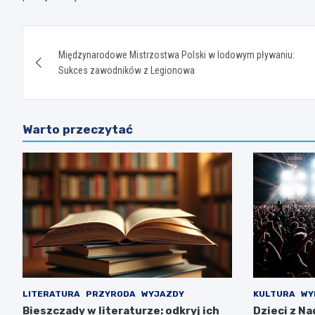
Nawigacja
Międzynarodowe Mistrzostwa Polski w lodowym pływaniu:
wpisu
Sukces zawodników z Legionowa
Warto przeczytać
LITERATURA
PRZYRODA
WYJAZDY
KULTURA
WY
Bieszczady w literaturze: odkryj ich
Dzieci z N