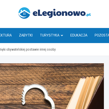
eLegionowo.pl
EKTURA
ZABYTKI
TURYSTYKA
EDUKACJA
POZOST
 dzięki obywatelskiej postawie innej osoby