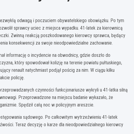
 niezwykłą odwagą i poczuciem obywatelskiego obowiązku. Po tym
ozwolił sprawcy uciec z miejsca wypadku. 41-latek za kierownicą
ucieczki. Zwinną reakcją poszkodowanego kierowcy sprawca, będący
ienia konsekwencji za swoje nieodpowiedzialne zachowanie.
mał informację o incydencie na obwodnicy, gdzie doszło do
zyzna, który spowodował kolizję na terenie powiatu pułtuskiego,
rujący renault natychmiast podjął pościg za nim. W ciągu kilku
kcie policję.
przeprowadzanych czynności funkcjonariusze wykryli u 41-latka silną
równowagi. Przeprowadzone na miejscu badanie wykazało, że
ganizmie. Spędził całą noc w policyjnym areszcie.
ostępowania sądowego. Po całkowitym wytrzeźwieniu 41-latek
eźwości. Teraz decyzję o karze dla nieodpowiedzialnego kierowcy