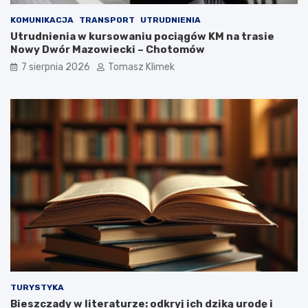
KOMUNIKACJA
TRANSPORT
UTRUDNIENIA
Utrudnienia w kursowaniu pociągów KM na trasie
Nowy Dwór Mazowiecki – Chotomów
7 sierpnia 2026
Tomasz Klimek
TURYSTYKA
Bieszczady w literaturze: odkryj ich dziką urodę i