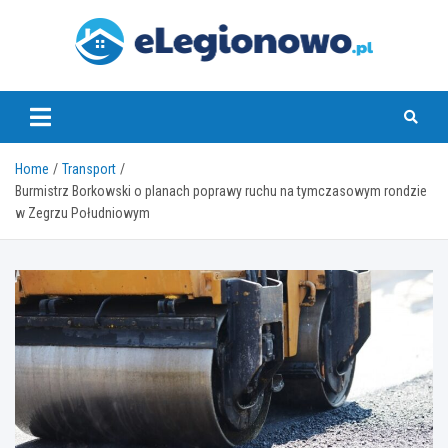
Skip
to
content
eLegionowo.pl
Home
Transport
Burmistrz Borkowski o planach poprawy ruchu na tymczasowym rondzie
w Zegrzu Południowym