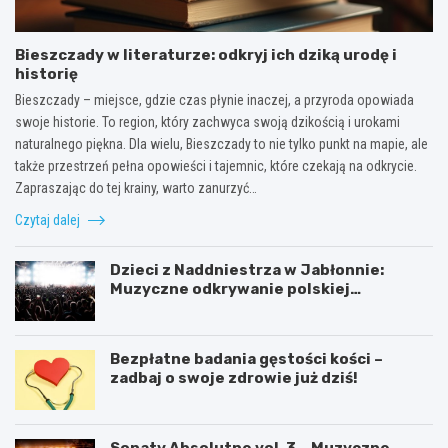
Bieszczady w literaturze: odkryj ich dziką urodę i
historię
Bieszczady – miejsce, gdzie czas płynie inaczej, a przyroda opowiada
swoje historie. To region, który zachwyca swoją dzikością i urokami
naturalnego piękna. Dla wielu, Bieszczady to nie tylko punkt na mapie, ale
także przestrzeń pełna opowieści i tajemnic, które czekają na odkrycie.
Zapraszając do tej krainy, warto zanurzyć…
Czytaj dalej
Dzieci z Naddniestrza w Jabłonnie:
Muzyczne odkrywanie polskiej
tożsamości
Bezpłatne badania gęstości kości –
zadbaj o swoje zdrowie już dziś!
Sonaty Absolutne vol. 3 – Muzyczne