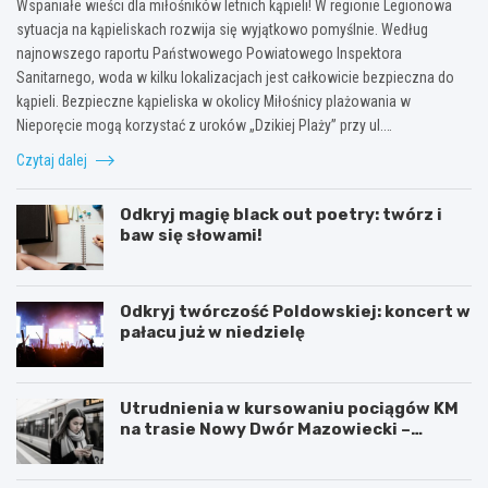
Wspaniałe wieści dla miłośników letnich kąpieli! W regionie Legionowa
sytuacja na kąpieliskach rozwija się wyjątkowo pomyślnie. Według
najnowszego raportu Państwowego Powiatowego Inspektora
Sanitarnego, woda w kilku lokalizacjach jest całkowicie bezpieczna do
kąpieli. Bezpieczne kąpieliska w okolicy Miłośnicy plażowania w
Nieporęcie mogą korzystać z uroków „Dzikiej Plaży” przy ul.…
Czytaj dalej
Odkryj magię black out poetry: twórz i
baw się słowami!
Odkryj twórczość Poldowskiej: koncert w
pałacu już w niedzielę
Utrudnienia w kursowaniu pociągów KM
na trasie Nowy Dwór Mazowiecki –
Chotomów