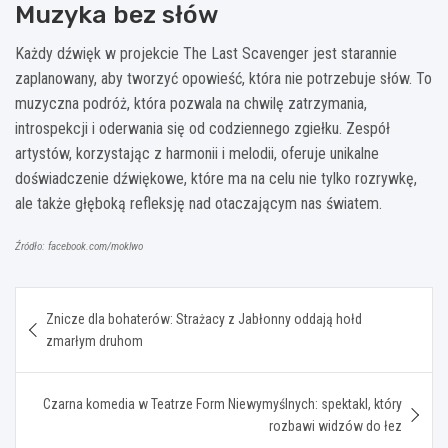
Muzyka bez słów
Każdy dźwięk w projekcie The Last Scavenger jest starannie
zaplanowany, aby tworzyć opowieść, która nie potrzebuje słów. To
muzyczna podróż, która pozwala na chwilę zatrzymania,
introspekcji i oderwania się od codziennego zgiełku. Zespół
artystów, korzystając z harmonii i melodii, oferuje unikalne
doświadczenie dźwiękowe, które ma na celu nie tylko rozrywkę,
ale także głęboką refleksję nad otaczającym nas światem.
Źródło: facebook.com/moklwo
Nawigacja
Znicze dla bohaterów: Strażacy z Jabłonny oddają hołd
wpisu
zmarłym druhom
Czarna komedia w Teatrze Form Niewymyślnych: spektakl, który
rozbawi widzów do łez