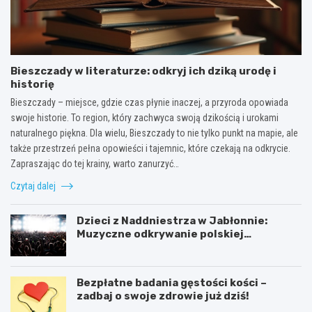
Bieszczady w literaturze: odkryj ich dziką urodę i
historię
Bieszczady – miejsce, gdzie czas płynie inaczej, a przyroda opowiada
swoje historie. To region, który zachwyca swoją dzikością i urokami
naturalnego piękna. Dla wielu, Bieszczady to nie tylko punkt na mapie, ale
także przestrzeń pełna opowieści i tajemnic, które czekają na odkrycie.
Zapraszając do tej krainy, warto zanurzyć…
Czytaj dalej
Dzieci z Naddniestrza w Jabłonnie:
Muzyczne odkrywanie polskiej
tożsamości
Bezpłatne badania gęstości kości –
zadbaj o swoje zdrowie już dziś!