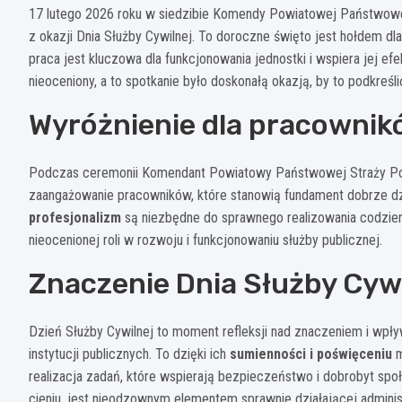
17 lutego 2026 roku w siedzibie Komendy Powiatowej Państwowe
z okazji Dnia Służby Cywilnej. To doroczne święto jest hołdem dl
praca jest kluczowa dla funkcjonowania jednostki i wspiera jej e
nieoceniony, a to spotkanie było doskonałą okazją, by to podkreśli
Wyróżnienie dla pracownikó
Podczas ceremonii Komendant Powiatowy Państwowej Straży Poża
zaangażowanie pracowników, które stanowią fundament dobrze dział
profesjonalizm
są niezbędne do sprawnego realizowania codzien
nieocenionej roli w rozwoju i funkcjonowaniu służby publicznej.
Znaczenie Dnia Służby Cywi
Dzień Służby Cywilnej to moment refleksji nad znaczeniem i wpływ
instytucji publicznych. To dzięki ich
sumienności i poświęceniu
m
realizacja zadań, które wspierają bezpieczeństwo i dobrobyt spo
cieniu, jest nieodzownym elementem sprawnie działającej administ