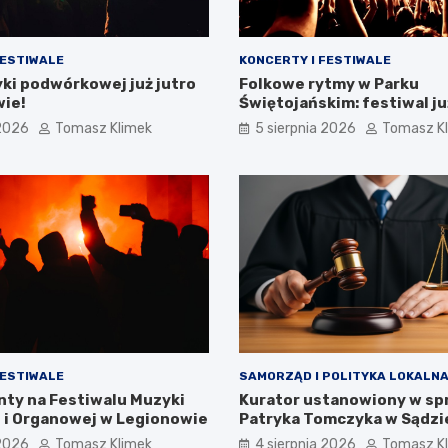
FESTIWALE
KONCERTY I FESTIWALE
ki podwórkowej już jutro
Folkowe rytmy w Parku
wie!
Świętojańskim: festiwal ju
 2026
Tomasz Klimek
5 sierpnia 2026
Tomasz K
FESTIWALE
SAMORZĄD I POLITYKA LOKALN
nty na Festiwalu Muzyki
Kurator ustanowiony w sp
 i Organowej w Legionowie
Patryka Tomczyka w Sądzi
Rejonowym w Legionowie
 2026
Tomasz Klimek
4 sierpnia 2026
Tomasz K