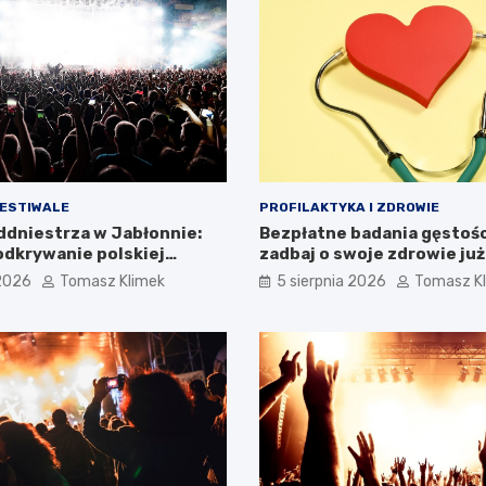
FESTIWALE
PROFILAKTYKA I ZDROWIE
addniestrza w Jabłonnie:
Bezpłatne badania gęstości
dkrywanie polskiej
zadbaj o swoje zdrowie już
i
 2026
Tomasz Klimek
5 sierpnia 2026
Tomasz K