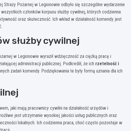
j Straży Pożarnej w Legionowie odbyło się szczególne wydarzenie
a wszystkich członków korpusu służby cywilnej, których codzienna
fektywność oraz skuteczność. Ich wkład w działalność komendy jest
ć.
w służby cywilnej
rnej w Legionowie wyraził wdzięczność za ciężką pracę i
ającej administracji publicznej. Podkreślił, że ich
rzetelność i
nych zadań komendy. Podziękowania te były formą uznania dla ich
lnej
em, jaki mają pracownicy cywilni na działalność urzędów i
ożliwe jest utrzymanie wysokiej jakości usług publicznych oraz
łeczności lokalnych. Ich codzienna praca, choć często pozostaje w
racji.