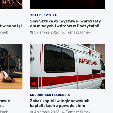
TEATR I SZTUKA
Slay Sztuka v2: Wystawa i warsztaty
ż w sobotę!
dla młodych twórców w Poczytalni!
limek
5 sierpnia 2026
Tomasz Klimek
A
ŚRODOWISKO I EKOLOGIA
rawie
Zakaz kąpieli w legionowskich
e
kąpieliskach z powodu sinic
limek
4 sierpnia 2026
Tomasz Klimek