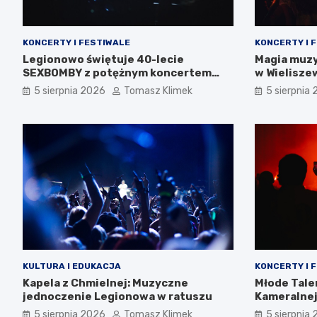
KONCERTY I FESTIWALE
KONCERTY I 
Legionowo świętuje 40-lecie
Magia muzy
SEXBOMBY z potężnym koncertem
w Wielisze
punk rockowym!
5 sierpnia 2026
Tomasz Klimek
5 sierpnia
KULTURA I EDUKACJA
KONCERTY I 
Kapela z Chmielnej: Muzyczne
Młode Tale
jednoczenie Legionowa w ratuszu
Kameralnej
5 sierpnia 2026
Tomasz Klimek
5 sierpnia