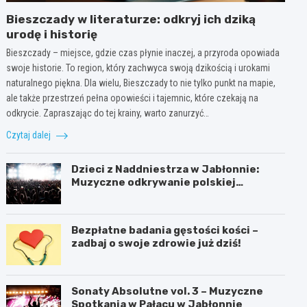
Bieszczady w literaturze: odkryj ich dziką
urodę i historię
Bieszczady – miejsce, gdzie czas płynie inaczej, a przyroda opowiada
swoje historie. To region, który zachwyca swoją dzikością i urokami
naturalnego piękna. Dla wielu, Bieszczady to nie tylko punkt na mapie,
ale także przestrzeń pełna opowieści i tajemnic, które czekają na
odkrycie. Zapraszając do tej krainy, warto zanurzyć…
Czytaj dalej
Dzieci z Naddniestrza w Jabłonnie:
Muzyczne odkrywanie polskiej
tożsamości
Bezpłatne badania gęstości kości –
zadbaj o swoje zdrowie już dziś!
Sonaty Absolutne vol. 3 – Muzyczne
Spotkania w Pałacu w Jabłonnie