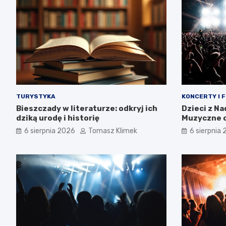
TURYSTYKA
KONCERTY I 
Bieszczady w literaturze: odkryj ich
Dzieci z N
dziką urodę i historię
Muzyczne o
tożsamośc
6 sierpnia 2026
Tomasz Klimek
6 sierpnia