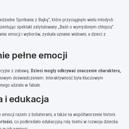
edzielne Spotkania z Bajką”, które przyciągnęło wielu młodych
rezentując spektakl zatytułowany „Baśń o wymyślonym chłopcu”.
nie emocji i wyborów, zyskała uznanie widowni, a dzieci z
ie pełne emocji
kacyjne z zabawą.
Dzieci mogły odkrywać znaczenie charakteru,
ściowym doświadczeniem. Interaktywność była kluczowym
nego udziału w fabule.
 i edukacja
emocji razem z bohaterami, a także na współtworzenie historii.
rtości
, co podkreślało edukacyjną rolę teatru w rozwoju dziecka.
e w ich pamięci.