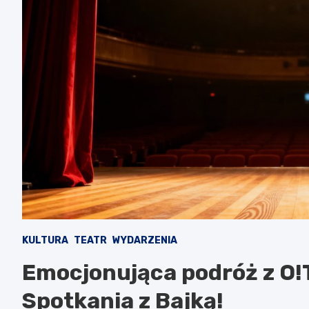
KULTURA
TEATR
WYDARZENIA
Emocjonująca podróż z O!
Spotkania z Bajką!