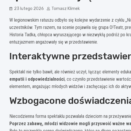
23 lutego 2026
Tomasz Klimek
W legionowskim ratuszu odbyło się kolejne wydarzenie z cyklu „Ni
uczestników. Tym razem, na scenie pojawiła się grupa O!Teatr, p
Historia Tadka, chłopca wyruszającego w niezwykłą podróż po krai
entuzjazmem angażowały się w przedstawienie.
Interaktywne przedstawien
Spektakl nie tylko bawił, ale również uczył, łącząc elementy edu
empatii i odpowiedzialności
, co czyniło przedstawienie warto
elementem, angażując młodych widzów i zachęcając ich do aktyw
Wzbogacone doświadczenia
Niecodzienna forma spektaklu pozwalała dzieciom na przeżywanie 
Poprzez zabawę, młodzi widzowie mogli przyswoić ważne wa
Było to niezwykle cenne doświadczenie, które na długo pozostani