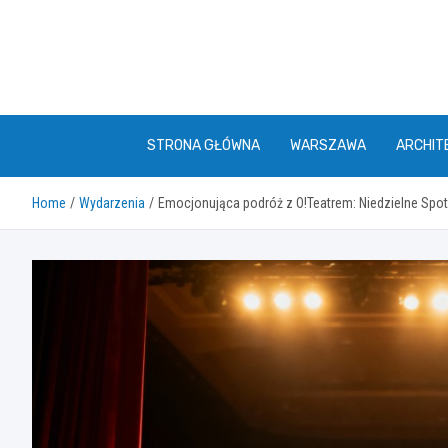
Skip
to
content
STRONA GŁÓWNA
WARSZAWA
ARCHIT
Home
Wydarzenia
Emocjonująca podróż z O!Teatrem: Niedzielne Spotk