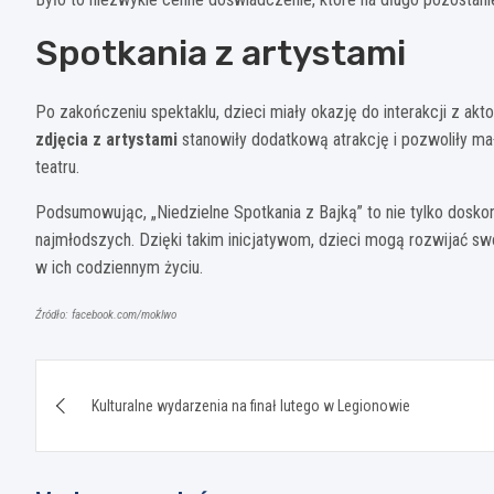
Spotkania z artystami
Po zakończeniu spektaklu, dzieci miały okazję do interakcji z akt
zdjęcia z artystami
stanowiły dodatkową atrakcję i pozwoliły m
teatru.
Podsumowując, „Niedzielne Spotkania z Bajką” to nie tylko doskon
najmłodszych. Dzięki takim inicjatywom, dzieci mogą rozwijać sw
w ich codziennym życiu.
Źródło: facebook.com/moklwo
Nawigacja
Kulturalne wydarzenia na finał lutego w Legionowie
wpisu