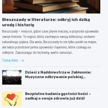
Bieszczady w literaturze: odkryj ich dziką
urodę i historię
Bieszczady – miejsce, gdzie czas płynie inaczej, a przyroda opowiada
swoje historie. To region, który zachwyca swoją dzikością i urokami
naturalnego piękna. Dla wielu, Bieszczady to nie tylko punkt na mapie,
ale także przestrzeń pełna opowieści i tajemnic, które czekają na
odkrycie. Zapraszając do tej krainy, warto zanurzyć…
Czytaj dalej
Dzieci z Naddniestrza w Jabłonnie:
Muzyczne odkrywanie polskiej
tożsamości
Bezpłatne badania gęstości kości –
zadbaj o swoje zdrowie już dziś!