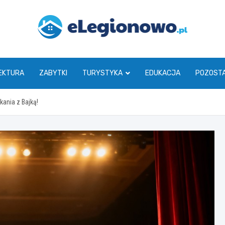
eLegionowo.pl
EKTURA
ZABYTKI
TURYSTYKA
EDUKACJA
POZOST
ania z Bajką!