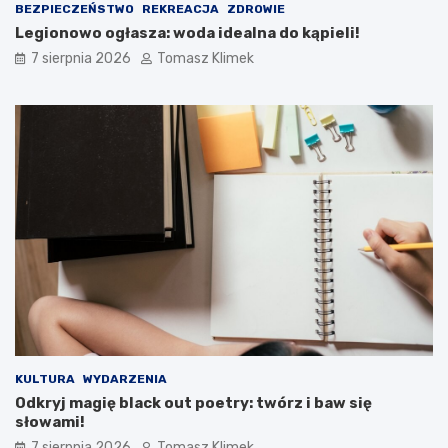
BEZPIECZEŃSTWO
REKREACJA
ZDROWIE
Legionowo ogłasza: woda idealna do kąpieli!
7 sierpnia 2026
Tomasz Klimek
KULTURA
WYDARZENIA
Odkryj magię black out poetry: twórz i baw się
słowami!
7 sierpnia 2026
Tomasz Klimek