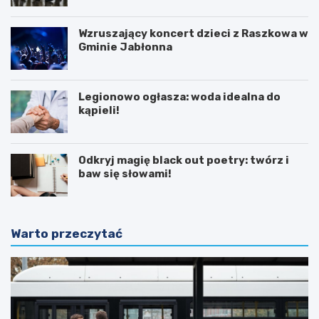
Wzruszający koncert dzieci z Raszkowa w
Gminie Jabłonna
Legionowo ogłasza: woda idealna do
kąpieli!
Odkryj magię black out poetry: twórz i
baw się słowami!
Warto przeczytać