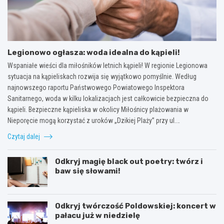
Legionowo ogłasza: woda idealna do kąpieli!
Wspaniałe wieści dla miłośników letnich kąpieli! W regionie Legionowa
sytuacja na kąpieliskach rozwija się wyjątkowo pomyślnie. Według
najnowszego raportu Państwowego Powiatowego Inspektora
Sanitarnego, woda w kilku lokalizacjach jest całkowicie bezpieczna do
kąpieli. Bezpieczne kąpieliska w okolicy Miłośnicy plażowania w
Nieporęcie mogą korzystać z uroków „Dzikiej Plaży” przy ul.…
Czytaj dalej
Odkryj magię black out poetry: twórz i
baw się słowami!
Odkryj twórczość Poldowskiej: koncert w
pałacu już w niedzielę