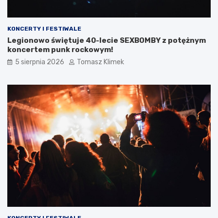
KONCERTY I FESTIWALE
Legionowo świętuje 40-lecie SEXBOMBY z potężnym
koncertem punk rockowym!
5 sierpnia 2026
Tomasz Klimek
KONCERTY I FESTIWALE