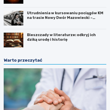
Utrudnienia w kursowaniu pociągów KM
na trasie Nowy Dwór Mazowiecki –
Chotomów
Bieszczady w literaturze: odkryj ich
dziką urodę i historię
Warto przeczytać