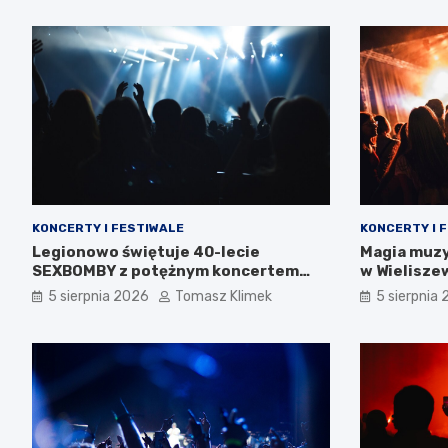
KONCERTY I FESTIWALE
KONCERTY I 
Legionowo świętuje 40-lecie
Magia muzy
SEXBOMBY z potężnym koncertem
w Wielisze
punk rockowym!
5 sierpnia 2026
Tomasz Klimek
5 sierpnia