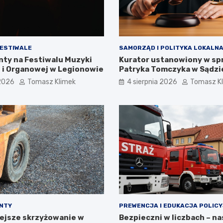
FESTIWALE
SAMORZĄD I POLITYKA LOKALN
nty na Festiwalu Muzyki
Kurator ustanowiony w sp
 i Organowej w Legionowie
Patryka Tomczyka w Sądzi
Rejonowym w Legionowie
 2026
Tomasz Klimek
4 sierpnia 2026
Tomasz K
ONTY
PREWENCJA I EDUKACJA POLIC
ejsze skrzyżowanie w
Bezpieczni w liczbach – n