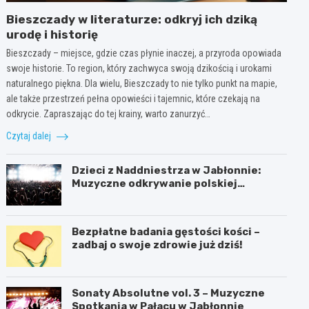
Bieszczady w literaturze: odkryj ich dziką
urodę i historię
Bieszczady – miejsce, gdzie czas płynie inaczej, a przyroda opowiada
swoje historie. To region, który zachwyca swoją dzikością i urokami
naturalnego piękna. Dla wielu, Bieszczady to nie tylko punkt na mapie,
ale także przestrzeń pełna opowieści i tajemnic, które czekają na
odkrycie. Zapraszając do tej krainy, warto zanurzyć…
Czytaj dalej
Dzieci z Naddniestrza w Jabłonnie:
Muzyczne odkrywanie polskiej
tożsamości
Bezpłatne badania gęstości kości –
zadbaj o swoje zdrowie już dziś!
Sonaty Absolutne vol. 3 – Muzyczne
Spotkania w Pałacu w Jabłonnie