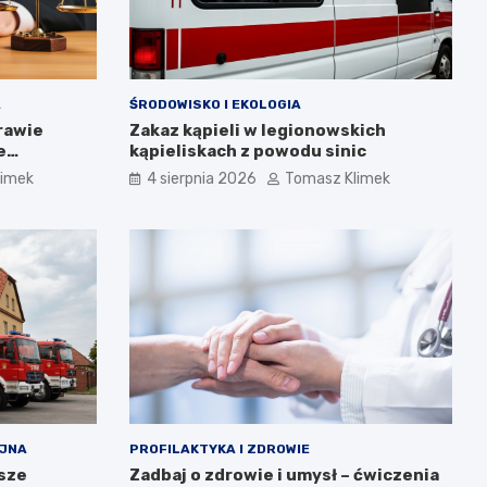
A
ŚRODOWISKO I EKOLOGIA
rawie
Zakaz kąpieli w legionowskich
e
kąpieliskach z powodu sinic
limek
4 sierpnia 2026
Tomasz Klimek
YJNA
PROFILAKTYKA I ZDROWIE
asze
Zadbaj o zdrowie i umysł – ćwiczenia