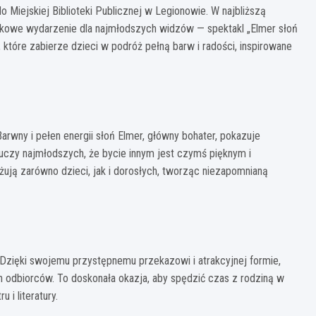
o Miejskiej Biblioteki Publicznej w Legionowie. W najbliższą
ątkowe wydarzenie dla najmłodszych widzów — spektakl „Elmer słoń
 które zabierze dzieci w podróż pełną barw i radości, inspirowane
arwny i pełen energii słoń Elmer, główny bohater, pokazuje
 uczy najmłodszych, że bycie innym jest czymś pięknym i
ują zarówno dzieci, jak i dorosłych, tworząc niezapomnianą
. Dzięki swojemu przystępnemu przekazowi i atrakcyjnej formie,
h odbiorców. To doskonała okazja, aby spędzić czas z rodziną w
i literatury.