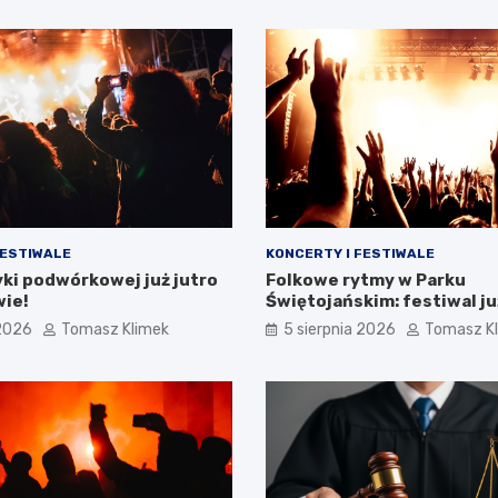
FESTIWALE
KONCERTY I FESTIWALE
ki podwórkowej już jutro
Folkowe rytmy w Parku
wie!
Świętojańskim: festiwal ju
 2026
Tomasz Klimek
5 sierpnia 2026
Tomasz K