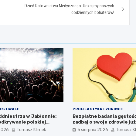
Dzień Ratownictwa Medycznego: Uczcijmy naszych
codziennych bohaterów!
FESTIWALE
PROFILAKTYKA I ZDROWIE
addniestrza w Jabłonnie:
Bezpłatne badania gęstości
dkrywanie polskiej
zadbaj o swoje zdrowie już
i
 2026
Tomasz Klimek
5 sierpnia 2026
Tomasz K