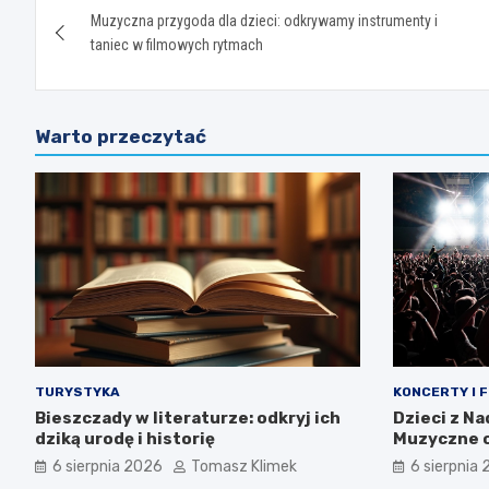
Muzyczna przygoda dla dzieci: odkrywamy instrumenty i
wpisu
taniec w filmowych rytmach
Warto przeczytać
TURYSTYKA
KONCERTY I 
Bieszczady w literaturze: odkryj ich
Dzieci z N
dziką urodę i historię
Muzyczne o
tożsamośc
6 sierpnia 2026
Tomasz Klimek
6 sierpnia