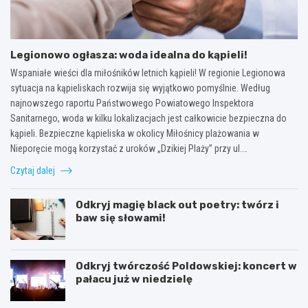
Legionowo ogłasza: woda idealna do kąpieli!
Wspaniałe wieści dla miłośników letnich kąpieli! W regionie Legionowa
sytuacja na kąpieliskach rozwija się wyjątkowo pomyślnie. Według
najnowszego raportu Państwowego Powiatowego Inspektora
Sanitarnego, woda w kilku lokalizacjach jest całkowicie bezpieczna do
kąpieli. Bezpieczne kąpieliska w okolicy Miłośnicy plażowania w
Nieporęcie mogą korzystać z uroków „Dzikiej Plaży” przy ul.…
Czytaj dalej
Odkryj magię black out poetry: twórz i
baw się słowami!
Odkryj twórczość Poldowskiej: koncert w
pałacu już w niedzielę