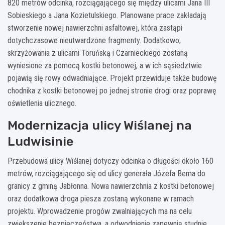
820 metrów odcinka, rozciągającego się między ulicami Jana III
Sobieskiego a Jana Kozietulskiego. Planowane prace zakładają
stworzenie nowej nawierzchni asfaltowej, która zastąpi
dotychczasowe nieutwardzone fragmenty. Dodatkowo,
skrzyżowania z ulicami Toruńską i Czarnieckiego zostaną
wyniesione za pomocą kostki betonowej, a w ich sąsiedztwie
pojawią się rowy odwadniające. Projekt przewiduje także budowę
chodnika z kostki betonowej po jednej stronie drogi oraz poprawę
oświetlenia ulicznego.
Modernizacja ulicy Wiślanej na
Ludwisinie
Przebudowa ulicy Wiślanej dotyczy odcinka o długości około 160
metrów, rozciągającego się od ulicy generała Józefa Bema do
granicy z gminą Jabłonna. Nowa nawierzchnia z kostki betonowej
oraz dodatkowa droga piesza zostaną wykonane w ramach
projektu. Wprowadzenie progów zwalniających ma na celu
zwiększenie bezpieczeństwa, a odwodnienie zapewnią studnie