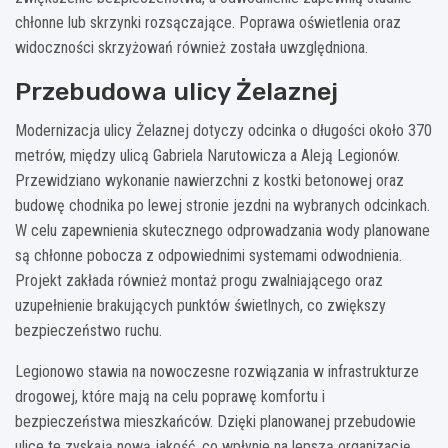
chłonne lub skrzynki rozsączające. Poprawa oświetlenia oraz
widoczności skrzyżowań również została uwzględniona.
Przebudowa ulicy Żelaznej
Modernizacja ulicy Żelaznej dotyczy odcinka o długości około 370
metrów, między ulicą Gabriela Narutowicza a Aleją Legionów.
Przewidziano wykonanie nawierzchni z kostki betonowej oraz
budowę chodnika po lewej stronie jezdni na wybranych odcinkach.
W celu zapewnienia skutecznego odprowadzania wody planowane
są chłonne pobocza z odpowiednimi systemami odwodnienia.
Projekt zakłada również montaż progu zwalniającego oraz
uzupełnienie brakujących punktów świetlnych, co zwiększy
bezpieczeństwo ruchu.
Legionowo stawia na nowoczesne rozwiązania w infrastrukturze
drogowej, które mają na celu poprawę komfortu i
bezpieczeństwa mieszkańców. Dzięki planowanej przebudowie
ulice te zyskają nową jakość, co wpłynie na lepszą organizację