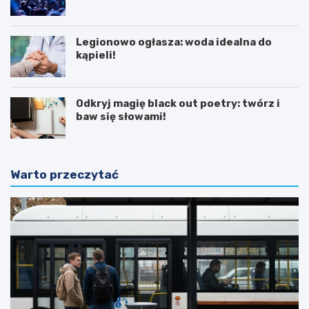
Legionowo ogłasza: woda idealna do
kąpieli!
Odkryj magię black out poetry: twórz i
baw się słowami!
Warto przeczytać