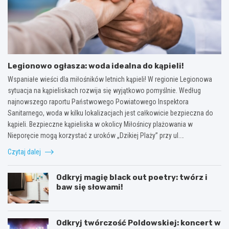
Legionowo ogłasza: woda idealna do kąpieli!
Wspaniałe wieści dla miłośników letnich kąpieli! W regionie Legionowa
sytuacja na kąpieliskach rozwija się wyjątkowo pomyślnie. Według
najnowszego raportu Państwowego Powiatowego Inspektora
Sanitarnego, woda w kilku lokalizacjach jest całkowicie bezpieczna do
kąpieli. Bezpieczne kąpieliska w okolicy Miłośnicy plażowania w
Nieporęcie mogą korzystać z uroków „Dzikiej Plaży” przy ul.…
Czytaj dalej
Odkryj magię black out poetry: twórz i
baw się słowami!
Odkryj twórczość Poldowskiej: koncert w