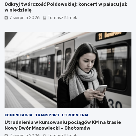
Odkryj twórczość Poldowskiej: koncert w pałacu już
w niedzielę
7 sierpnia 2026
Tomasz Klimek
KOMUNIKACJA
TRANSPORT
UTRUDNIENIA
Utrudnienia w kursowaniu pociągów KM na trasie
Nowy Dwór Mazowiecki – Chotomów
7 sierpnia 2026
Tomasz Klimek