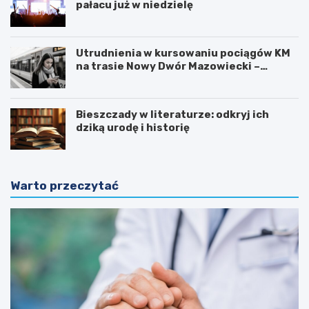
pałacu już w niedzielę
Utrudnienia w kursowaniu pociągów KM
na trasie Nowy Dwór Mazowiecki –
Chotomów
Bieszczady w literaturze: odkryj ich
dziką urodę i historię
Warto przeczytać