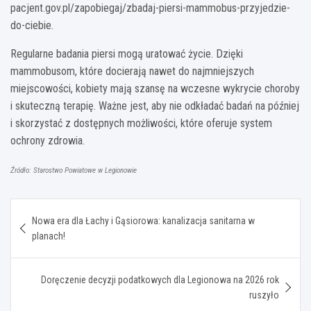
pacjent.gov.pl/zapobiegaj/zbadaj-piersi-mammobus-przyjedzie-
do-ciebie.
Regularne badania piersi mogą uratować życie. Dzięki
mammobusom, które docierają nawet do najmniejszych
miejscowości, kobiety mają szansę na wczesne wykrycie choroby
i skuteczną terapię. Ważne jest, aby nie odkładać badań na później
i skorzystać z dostępnych możliwości, które oferuje system
ochrony zdrowia.
Źródło: Starostwo Powiatowe w Legionowie
Nawigacja
Nowa era dla Łachy i Gąsiorowa: kanalizacja sanitarna w
wpisu
planach!
Doręczenie decyzji podatkowych dla Legionowa na 2026 rok
ruszyło