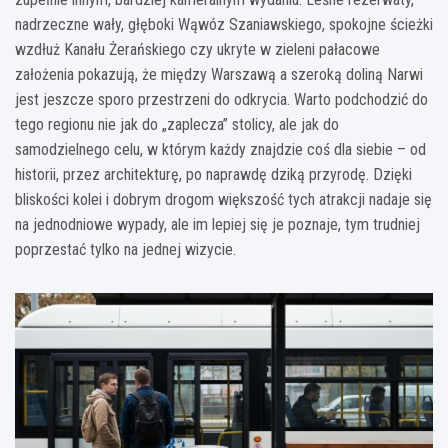
nadrzeczne wały, głęboki Wąwóz Szaniawskiego, spokojne ścieżki
wzdłuż Kanału Żerańskiego czy ukryte w zieleni pałacowe
założenia pokazują, że między Warszawą a szeroką doliną Narwi
jest jeszcze sporo przestrzeni do odkrycia. Warto podchodzić do
tego regionu nie jak do „zaplecza” stolicy, ale jak do
samodzielnego celu, w którym każdy znajdzie coś dla siebie – od
historii, przez architekturę, po naprawdę dziką przyrodę. Dzięki
bliskości kolei i dobrym drogom większość tych atrakcji nadaje się
na jednodniowe wypady, ale im lepiej się je poznaje, tym trudniej
poprzestać tylko na jednej wizycie.