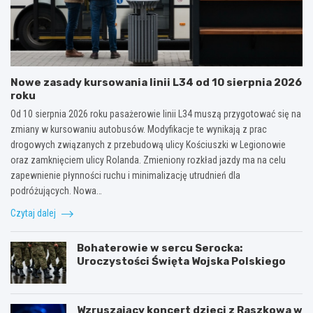
Nowe zasady kursowania linii L34 od 10 sierpnia 2026
roku
Od 10 sierpnia 2026 roku pasażerowie linii L34 muszą przygotować się na
zmiany w kursowaniu autobusów. Modyfikacje te wynikają z prac
drogowych związanych z przebudową ulicy Kościuszki w Legionowie
oraz zamknięciem ulicy Rolanda. Zmieniony rozkład jazdy ma na celu
zapewnienie płynności ruchu i minimalizację utrudnień dla
podróżujących. Nowa…
Czytaj dalej
Bohaterowie w sercu Serocka:
Uroczystości Święta Wojska Polskiego
Wzruszający koncert dzieci z Raszkowa w