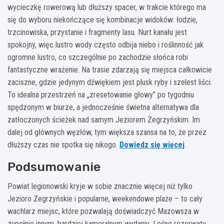
wycieczkę rowerową lub dłuższy spacer, w trakcie którego ma
się do wyboru niekończące się kombinacje widoków: łodzie,
trzcinowiska, przystanie i fragmenty lasu. Nurt kanału jest
spokojny, więc lustro wody często odbija niebo i roślinność jak
ogromne lustro, co szczególnie po zachodzie słońca robi
fantastyczne wrażenie. Na trasie zdarzają się miejsca całkowicie
zaciszne, gdzie jedynym dźwiękiem jest plusk ryby i szelest liści.
To idealna przestrzeń na „zresetowanie głowy” po tygodniu
spędzonym w biurze, a jednocześnie świetna alternatywa dla
zatłoczonych ścieżek nad samym Jeziorem Zegrzyńskim. Im
dalej od głównych węzłów, tym większa szansa na to, że przez
dłuższy czas nie spotka się nikogo.
Dowiedz się więcej
.
Podsumowanie
Powiat legionowski kryje w sobie znacznie więcej niż tylko
Jezioro Zegrzyńskie i popularne, weekendowe plaże – to cały
wachlarz miejsc, które pozwalają doświadczyć Mazowsza w
zupełnie innym, bardziej kameralnym wydaniu. Leśne rezerwaty,