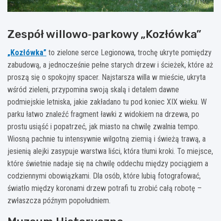
Zespół willowo‑parkowy „Kozłówka”
„Kozłówka”
to zielone serce Legionowa, trochę ukryte pomiędzy
zabudową, a jednocześnie pełne starych drzew i ścieżek, które aż
proszą się o spokojny spacer. Najstarsza willa w mieście, ukryta
wśród zieleni, przypomina swoją skalą i detalem dawne
podmiejskie letniska, jakie zakładano tu pod koniec XIX wieku. W
parku łatwo znaleźć fragment ławki z widokiem na drzewa, po
prostu usiąść i popatrzeć, jak miasto na chwilę zwalnia tempo.
Wiosną pachnie tu intensywnie wilgotną ziemią i świeżą trawą, a
jesienią alejki zasypuje warstwa liści, która tłumi kroki. To miejsce,
które świetnie nadaje się na chwilę oddechu między pociągiem a
codziennymi obowiązkami. Dla osób, które lubią fotografować,
światło między koronami drzew potrafi tu zrobić całą robotę –
zwłaszcza późnym popołudniem.