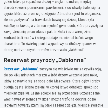
gdzie łatwo przepaść na dłużej – alejki meandrują między
starodrzewem, pomnikami i pawilonami, a co chwilę trafia się na
ujęcie, które aż prosi się o zdjęcie. Atmosfera jest tu elegancka,
ale nie „sztywna”: na trawnikach bawią się dzieci, ktoś czyta
książkę na ławce, a z tarasu słychać gwar osób, które przyszły na
kawę. Jesienią pałac otacza paleta złota i czerwieni, zimą
kontrast bieli murów i śniegu dodaje mu niemal baśniowego
charakteru. To świetny punkt wypadowy na dłuższy spacer w
stronę nadrzecznych terenów i rezerwatu „Jabłonna”.
Rezerwat przyrody „Jabłonna”
Rezerwat „Jabłonna”
zaczyna się właściwie tuż za cywilizacją,
ale po kilku minutach marszu wśród drzew wrażenie jest takie,
jakby zostawiło się za sobą całe Mazowsze. Stare dęby i graby
budują gęstą ścianę zieleni, w której łatwo odnaleźć spokój po
miejskim zgiełku. Leśne ścieżki nie są przesadnie uczęszczane,
więc nawet w słoneczny dzień można trafić na odcinki, gdzie
jedynymi towarzyszami są ptaki i szelest gałęzi. Miejsce świetnie