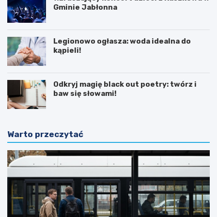
Gminie Jabłonna
Legionowo ogłasza: woda idealna do
kąpieli!
Odkryj magię black out poetry: twórz i
baw się słowami!
Warto przeczytać