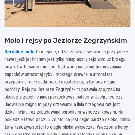
Molo i rejsy po Jeziorze Zegrzyńskim
Serockie molo
to miejsce, gdzie zaczyna się wodna przygoda –
nawet jeśli jej finałem jest tylko niespieszny rejs wzdłuż brzegu i
powrót w to samo miejsce. Nad wodą unosi się tu mieszanina
zapachów smażonej ryby i mokrego drewna, a atmosfera
przypomina małe nadmorskie miasteczko, tylko bez długiej
podróży. Rejs po Jeziorze Zegrzyńskim pozwala spojrzeć na
okolicę z zupełnie innej perspektywy: pałace w Jachrance czy
Jadwisinie migną między drzewami, a linia brzegowa raz jest
dzika i leśna, raz zabudowana ośrodkami wypoczynkowymi. Na
pokładzie łatwo poczuć, że stolica jest nagle bardzo daleko, mimo
że w rzeczywistości to ciągle bliska wycieczka. Wieczorne kursy
mają dodatkowy urok, kiedy światła miasteczka odbijają się w