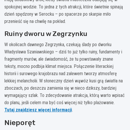
spokojnej wodzie. To jedna z tych atrakcji, które świetnie spinają
dzień spędzony w Serocku – po spacerze po skarpie miło
przenieść się na chwilę na pokład.
Ruiny dworu w Zegrzynku
W okolicach dawnego Zegrzynka, czekają ślady po dworku
Władysława Szaniawskiego – dziś to już tylko ruiny, fundamenty i
fragmenty murów, ale świadomość, że tu powstawały znane
teksty, mocno podbija klimat miejsca. Połączenie literackiej
historii i surowego krajobrazu nad zalewem tworzy atmosferę
lekkiej melancholii. W słoneczny dzień wąwóz kusi grą światła na
zboczach, po deszczu zamienia się w nieco dzikszy, bardziej
wymagający szlak. To zdecydowanie atrakcja, którą warto wpisać
do planu, jeśli celem ma być coś więcej niż tylko plażowanie.
Tutaj znajdziesz więcej informacji
.
Nieporęt