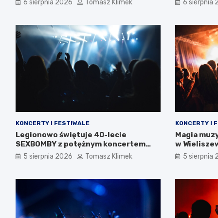
6 sierpnia 2026
Tomasz Klimek
6 sierpnia
KONCERTY I FESTIWALE
KONCERTY I 
Legionowo świętuje 40-lecie
Magia muzy
SEXBOMBY z potężnym koncertem
w Wielisze
punk rockowym!
5 sierpnia 2026
Tomasz Klimek
5 sierpnia