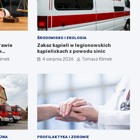
A
ŚRODOWISKO I EKOLOGIA
rawie
Zakaz kąpieli w legionowskich
e
kąpieliskach z powodu sinic
limek
4 sierpnia 2026
Tomasz Klimek
YJNA
PROFILAKTYKA I ZDROWIE