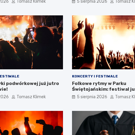
 2026
Tomasz Klimek
5 sierpnia 2026
Tomasz K
FESTIWALE
KONCERTY I FESTIWALE
ki podwórkowej już jutro
Folkowe rytmy w Parku
wie!
Świętojańskim: festiwal ju
 2026
Tomasz Klimek
5 sierpnia 2026
Tomasz K