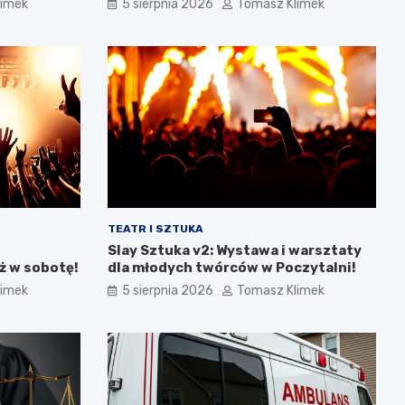
limek
5 sierpnia 2026
Tomasz Klimek
TEATR I SZTUKA
Slay Sztuka v2: Wystawa i warsztaty
ż w sobotę!
dla młodych twórców w Poczytalni!
limek
5 sierpnia 2026
Tomasz Klimek