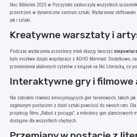
Noc Bibliotek 2025 w Poczytalni zaskoczyła wszystkich uczestni
przestrzeń w dynamiczne centrum sztuki. Wydarzenie obfitowało w 
jak i sztuki.
Kreatywne warsztaty i arty
Podczas wydarzenia uczestnicy mieli okazję tworzyć
niepowtarz
było możliwe dzięki współpracy z ADHD Mermaid. Dodatkowo, na 
przeniesienia ulubionych cytatów z książek na Nić Literacką, co p
Interaktywne gry i filmowe 
Nie zabrakło również emocjonujących gier terenowych, takich jak 
zaginionym postaciom z dzieł sztuki powrócić do swoich ram. Dl
projekcję filmu „Rabuś z pociągu”, a miłośnicy gier planszowych m
dostępne dla wszystkich chętnych.
Przemiany w postacie z lite