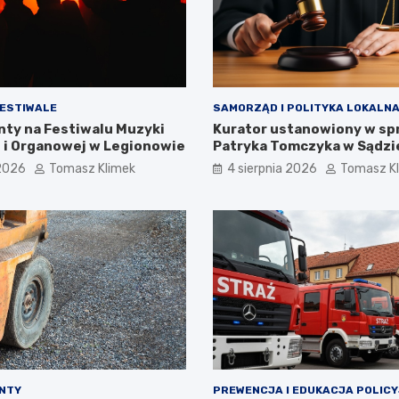
FESTIWALE
SAMORZĄD I POLITYKA LOKALN
nty na Festiwalu Muzyki
Kurator ustanowiony w sp
 i Organowej w Legionowie
Patryka Tomczyka w Sądzi
Rejonowym w Legionowie
 2026
Tomasz Klimek
4 sierpnia 2026
Tomasz K
ONTY
PREWENCJA I EDUKACJA POLIC