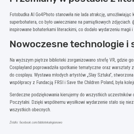
Fotobudka AI Go4Photo stanowiła nie lada atrakcję, umożliwiając k
superbohatera, co było uwieczniane na pamiątkowych zdjęciach. 
inspirowane bohaterkami literackimi, co dodało wydarzeniu magii i 
Nowoczesne technologie i
Na wyższym piętrze biblioteki zorganizowano strefę VR, gdzie go
Cosplayland poprowadziła spotkanie tematyczne oraz warsztaty z
do cosplayu. Wystawa młodych artystów „Slay Sztuka”, stworzon
współpracy z Fundacją FRSI i Save the Children Poland, była kol
Serdeczne podziękowania kierujemy do wszystkich uczestników 
Poczytalni. Dzięki wspólnemu wysiłkowi wydarzenie stało się ni
wszystkich obecnych.
Źródło: facebook.com/bibliotekalegionowo