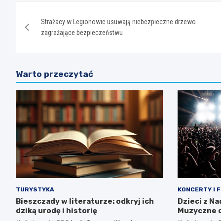
Nawigacja
Strażacy w Legionowie usuwają niebezpieczne drzewo
wpisu
zagrażające bezpieczeństwu
Warto przeczytać
TURYSTYKA
KONCERTY I 
Bieszczady w literaturze: odkryj ich
Dzieci z N
dziką urodę i historię
Muzyczne o
tożsamośc