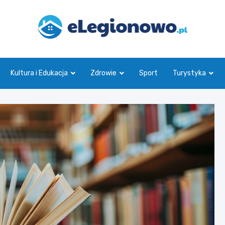
eLegionowo.pl
Kultura i Edukacja
Zdrowie
Sport
Turystyka