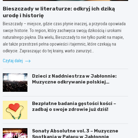
Bieszczady w literaturze: odkryj ich dziką
urodę i historię
Bieszczady – miejsce, gdzie czas płynie inaczej, a przyroda opowiada
swoje historie. To region, który zachwyca swoją dzikością i urokami
naturalnego piękna. Dla wielu, Bieszczady to nie tylko punkt na mapie,
ale także przestrzeń pełna opowieści i tajemnic, które czekają na
odkrycie. Zapraszając do tej krainy, warto zanurzyć…
Czytaj dalej
Dzieci z Naddniestrza w Jabłonnie:
Muzyczne odkrywanie polskiej
tożsamości
Bezpłatne badania gęstości kości –
zadbaj o swoje zdrowie już dziś!
Sonaty Absolutne vol. 3 – Muzyczne
Spotkania w Pałacu w Jabłonnie