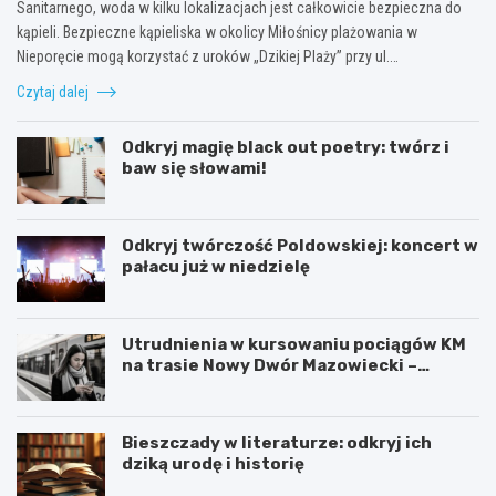
Sanitarnego, woda w kilku lokalizacjach jest całkowicie bezpieczna do
kąpieli. Bezpieczne kąpieliska w okolicy Miłośnicy plażowania w
Nieporęcie mogą korzystać z uroków „Dzikiej Plaży” przy ul.…
Czytaj dalej
Odkryj magię black out poetry: twórz i
baw się słowami!
Odkryj twórczość Poldowskiej: koncert w
pałacu już w niedzielę
Utrudnienia w kursowaniu pociągów KM
na trasie Nowy Dwór Mazowiecki –
Chotomów
Bieszczady w literaturze: odkryj ich
dziką urodę i historię