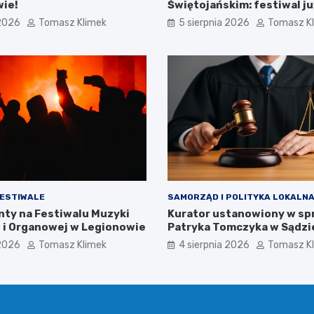
wie!
Świętojańskim: festiwal ju
 2026
Tomasz Klimek
5 sierpnia 2026
Tomasz K
FESTIWALE
SAMORZĄD I POLITYKA LOKALN
nty na Festiwalu Muzyki
Kurator ustanowiony w sp
 i Organowej w Legionowie
Patryka Tomczyka w Sądzi
Rejonowym w Legionowie
 2026
Tomasz Klimek
4 sierpnia 2026
Tomasz K