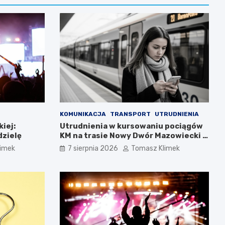
KOMUNIKACJA
TRANSPORT
UTRUDNIENIA
iej:
Utrudnienia w kursowaniu pociągów
dzielę
KM na trasie Nowy Dwór Mazowiecki –
Chotomów
limek
7 sierpnia 2026
Tomasz Klimek