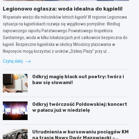
Legionowo ogłasza: woda idealna do kąpieli!
Wspaniałe wieści dla miłośników letnich kąpieli! W regionie Legionowa
sytuacja na kąpieliskach rozwija się wyjątkowo pomyślnie. Według
najnowszego raportu Państwowego Powiatowego Inspektora
Sanitarnego, woda w kilku lokalizacjach jest całkowicie bezpieczna do
kąpieli. Bezpieczne kąpieliska w okolicy Miłośnicy plażowania w
Nieporęcie mogą korzystać z uroków „Dzikiej Plaży” przy ul.…
Czytaj dalej
Odkryj magię black out poetry: twórz i
baw się słowami!
Odkryj twórczość Poldowskiej: koncert
w pałacu już w niedzielę
Utrudnienia w kursowaniu pociągów KM
na trasie Nowy Dwór Mazowiecki –