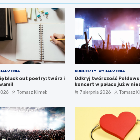
DARZENIA
KONCERTY
WYDARZENIA
ę black out poetry: twórz i
Odkryj twórczość Poldowsk
owami!
koncert w pałacu już w nie
 2026
Tomasz Klimek
7 sierpnia 2026
Tomasz K