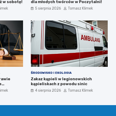
ż w sobotę!
dla młodych twórców w Poczytalni!
limek
5 sierpnia 2026
Tomasz Klimek
A
ŚRODOWISKO I EKOLOGIA
rawie
Zakaz kąpieli w legionowskich
e
kąpieliskach z powodu sinic
limek
4 sierpnia 2026
Tomasz Klimek