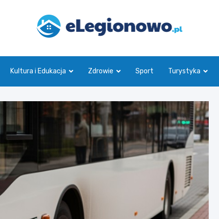
eLegionowo.pl
Kultura i Edukacja
Zdrowie
Sport
Turystyka