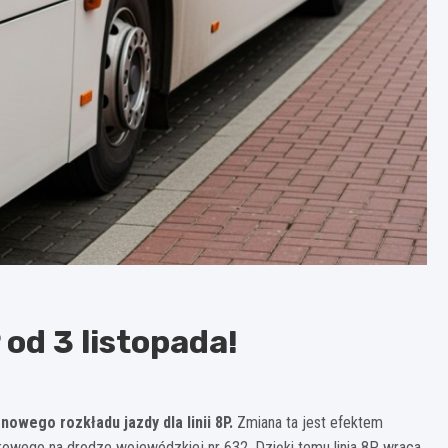
 od 3 listopada!
owego rozkładu jazdy dla linii 8P.
Zmiana ta jest efektem
owego na drodze wojewódzkiej nr 632. Dzięki temu linia 8P wraca