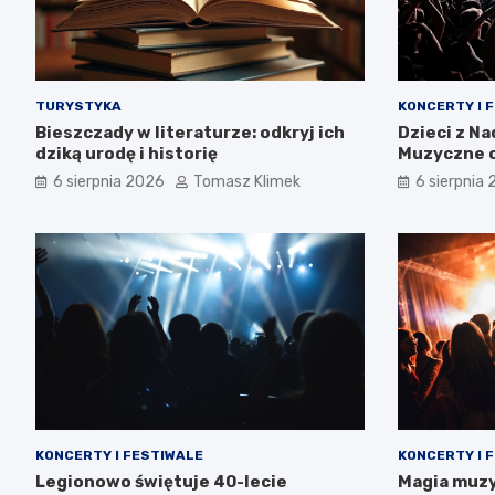
TURYSTYKA
KONCERTY I 
Bieszczady w literaturze: odkryj ich
Dzieci z N
dziką urodę i historię
Muzyczne o
tożsamośc
6 sierpnia 2026
Tomasz Klimek
6 sierpnia
KONCERTY I FESTIWALE
KONCERTY I 
Legionowo świętuje 40-lecie
Magia muzy