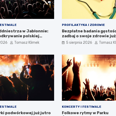
FESTIWALE
PROFILAKTYKA I ZDROWIE
addniestrza w Jabłonnie:
Bezpłatne badania gęstości
dkrywanie polskiej
zadbaj o swoje zdrowie już
i
 2026
Tomasz Klimek
5 sierpnia 2026
Tomasz K
FESTIWALE
KONCERTY I FESTIWALE
ki podwórkowej już jutro
Folkowe rytmy w Parku