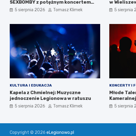
SEXBOMBY z potężnym koncertem
w Wielisze
punk rockowym!
5 sierpnia 2026
Tomasz Klimek
5 sierpnia
KULTURA I EDUKACJA
KONCERTY I 
Kapela z Chmielnej: Muzyczne
Młode Tale
jednoczenie Legionowa w ratuszu
Kameralnej
5 sierpnia 2026
Tomasz Klimek
5 sierpnia
Copyright © 2026
eLegionowo.pl