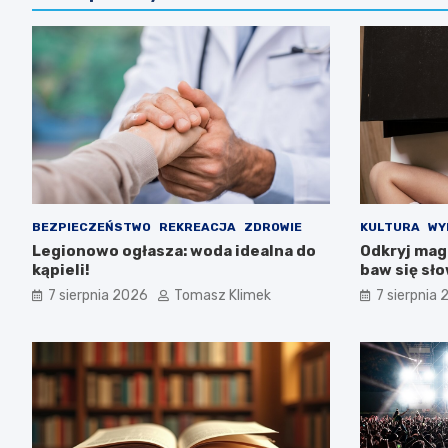
BEZPIECZEŃSTWO
REKREACJA
ZDROWIE
KULTURA
WY
Legionowo ogłasza: woda idealna do
Odkryj magi
kąpieli!
baw się sł
7 sierpnia 2026
Tomasz Klimek
7 sierpnia