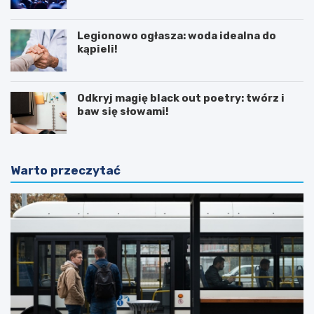
Legionowo ogłasza: woda idealna do
kąpieli!
Odkryj magię black out poetry: twórz i
baw się słowami!
Warto przeczytać