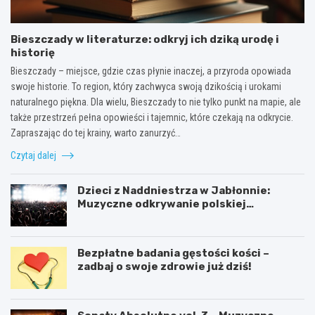
Bieszczady w literaturze: odkryj ich dziką urodę i
historię
Bieszczady – miejsce, gdzie czas płynie inaczej, a przyroda opowiada
swoje historie. To region, który zachwyca swoją dzikością i urokami
naturalnego piękna. Dla wielu, Bieszczady to nie tylko punkt na mapie, ale
także przestrzeń pełna opowieści i tajemnic, które czekają na odkrycie.
Zapraszając do tej krainy, warto zanurzyć…
Czytaj dalej
Dzieci z Naddniestrza w Jabłonnie:
Muzyczne odkrywanie polskiej
tożsamości
Bezpłatne badania gęstości kości –
zadbaj o swoje zdrowie już dziś!