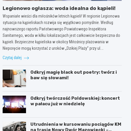
Legionowo ogłasza: woda idealna do kąpieli!
Wspaniałe wieści dla miłośników letnich kąpieli! W regionie Legionowa
sytuacja na kąpieliskach rozwija się wyjątkowo pomyślnie. Według
najnowszego raportu Państwowego Powiatowego Inspektora
Sanitarnego, woda w kilku lokalizacjach jest całkowicie bezpieczna do
kąpieli. Bezpieczne kąpieliska w okolicy Miłośnicy plażowania w
Nieporęcie mogą korzystać z uroków „Dzikiej Plaży” przy ul.…
Czytaj dalej
Odkryj magię black out poetry: twórz i
baw się słowami!
Odkryj twórczość Poldowskiej: koncert
w pałacu już w niedzielę
Utrudnienia w kursowaniu pociągów KM
na trasie Nowy Dwór Mazowiecki –