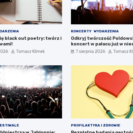
DARZENIA
KONCERTY
WYDARZENIA
ę black out poetry: twórz i
Odkryj twórczość Poldowsk
owami!
koncert w pałacu już w nie
 2026
Tomasz Klimek
7 sierpnia 2026
Tomasz K
FESTIWALE
PROFILAKTYKA I ZDROWIE
addniestrza w Jabłonnie:
Bezpłatne badania gęstości