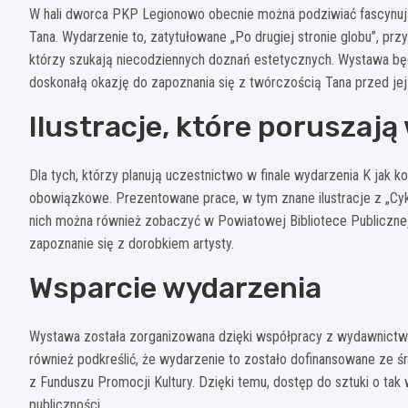
W hali dworca PKP Legionowo obecnie można podziwiać fascynującą
Tana. Wydarzenie to, zatytułowane „Po drugiej stronie globu”, prz
którzy szukają niecodziennych doznań estetycznych. Wystawa b
doskonałą okazję do zapoznania się z twórczością Tana przed je
Ilustracje, które poruszaj
Dla tych, którzy planują uczestnictwo w finale wydarzenia K jak
obowiązkowe. Prezentowane prace, w tym znane ilustracje z „Cyk
nich można również zobaczyć w Powiatowej Bibliotece Publicznej
zapoznanie się z dorobkiem artysty.
Wsparcie wydarzenia
Wystawa została zorganizowana dzięki współpracy z wydawnictwem
również podkreślić, że wydarzenie to zostało dofinansowane ze 
z Funduszu Promocji Kultury. Dzięki temu, dostęp do sztuki o tak 
publiczności.