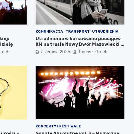
KOMUNIKACJA
TRANSPORT
UTRUDNIENIA
iej:
Utrudnienia w kursowaniu pociągów
dzielę
KM na trasie Nowy Dwór Mazowiecki –
Chotomów
limek
7 sierpnia 2026
Tomasz Klimek
KONCERTY I FESTIWALE
 kości –
Sonaty Absolutne vol. 3 – Muzyczne