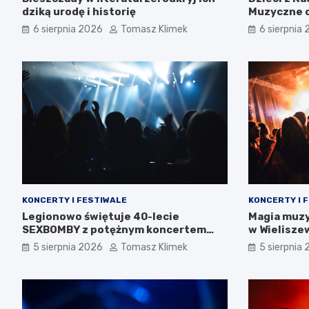
dziką urodę i historię
Muzyczne o
tożsamośc
6 sierpnia 2026
Tomasz Klimek
6 sierpnia
KONCERTY I FESTIWALE
KONCERTY I 
Legionowo świętuje 40-lecie
Magia muzy
SEXBOMBY z potężnym koncertem
w Wielisze
punk rockowym!
5 sierpnia 2026
Tomasz Klimek
5 sierpnia