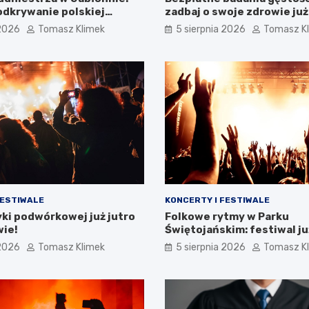
dkrywanie polskiej
zadbaj o swoje zdrowie już
i
 2026
Tomasz Klimek
5 sierpnia 2026
Tomasz K
FESTIWALE
KONCERTY I FESTIWALE
ki podwórkowej już jutro
Folkowe rytmy w Parku
wie!
Świętojańskim: festiwal ju
 2026
Tomasz Klimek
5 sierpnia 2026
Tomasz K