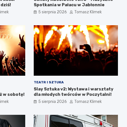
 dziś!
Spotkania w Pałacu w Jabłonnie
limek
5 sierpnia 2026
Tomasz Klimek
TEATR I SZTUKA
Slay Sztuka v2: Wystawa i warsztaty
ż w sobotę!
dla młodych twórców w Poczytalni!
limek
5 sierpnia 2026
Tomasz Klimek