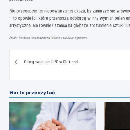
Nie przegapcie tej niepowtarzalnej okazji, by zanurzyć się w świec
– to opowieści, które przenoszą odbiorcę w inny wymiar, pełen em
artystyczne, ale również szansa na głębsze zrozumienie sztuki ilust
Źródło: facebook.com/powiatowa.biblioteka.publiczna.legionowo
Nawigacja
Odkryj świat gier RPG w Ctrl+read!
wpisu
Warto przeczytać