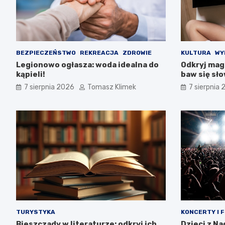
BEZPIECZEŃSTWO
REKREACJA
ZDROWIE
KULTURA
WY
Legionowo ogłasza: woda idealna do
Odkryj magi
kąpieli!
baw się sł
7 sierpnia 2026
Tomasz Klimek
7 sierpnia
TURYSTYKA
KONCERTY I 
Bieszczady w literaturze: odkryj ich
Dzieci z N