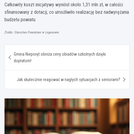
Całkowity koszt inicjatywy wyniósł około 1,31 mln zł, w całości
sfinansowany z dotacji, co umożliwiło realizację bez nadwyrężania
budżetu powiatu.
Źródło: Starostwo Powiatowe w Legionowie
Nawigacja
Gmina Nieporęt obniża ceny obiadów szkolnych dzięki
wpisu
dopłatom!
Jak skutecznie reagować w nagłych sytuacjach z seniorami?