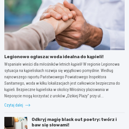
Legionowo ogłasza: woda idealna do kąpieli!
Wspaniałe wieści dla miłośników letnich kąpieli! W regionie Legionowa
sytuacja na kąpieliskach rozwija się wyjątkowo pomyślnie. Według
najnowszego raportu Państwowego Powiatowego Inspektora
Sanitarnego, woda w kilku lokalizacjach jest całkowicie bezpieczna do
kąpieli. Bezpieczne kąpieliska w okolicy Miłośnicy plażowania w
Nieporęcie mogą korzystać z uroków „Dzikiej Plaży” przy ul.…
Czytaj dalej
Odkryj magię black out poetry: twórz i
baw się słowami!