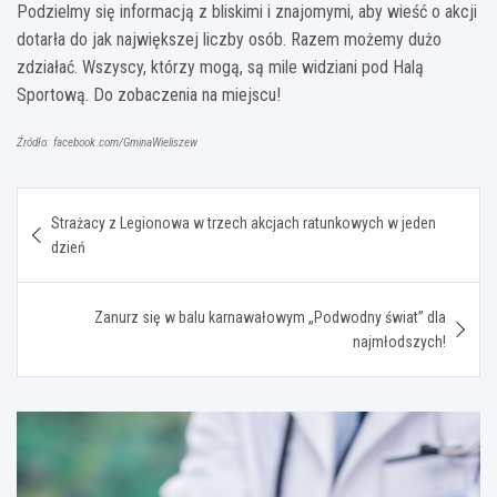
Podzielmy się informacją z bliskimi i znajomymi, aby wieść o akcji
dotarła do jak największej liczby osób. Razem możemy dużo
zdziałać. Wszyscy, którzy mogą, są mile widziani pod Halą
Sportową. Do zobaczenia na miejscu!
Źródło: facebook.com/GminaWieliszew
Nawigacja
Strażacy z Legionowa w trzech akcjach ratunkowych w jeden
wpisu
dzień
Zanurz się w balu karnawałowym „Podwodny świat” dla
najmłodszych!