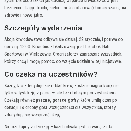
życia. Dla osób takich jak Łukasz, wsparcie krwiodawców jest
bezcenne. Dając trochę siebie, można ofiarować komuś szansę na
zdrowie i nowe jutro.
Szczegóły wydarzenia
Akcja krwiodawstwa odbywa się dzisiaj, 22 stycznia, i potrwa do
godziny 13:00. Krwiobus zlokalizowany jest tuż obok Hali
Sportowej w Wieliszewie. Organizatorzy zapraszają wszystkich,
którzy chcą i mogą pomóc, do wzięcia udziału w tej inicjatywie.
Co czeka na uczestników?
Każdy, kto zdecyduje się oddać krew, zostanie nagrodzony nie
tylko satysfakcją z pomocy, ale też drobnym poczęstunkiem.
Czekają również
pyszne, gorące gofry
, które umilą czas po
donacji. To drobny gest wdzięczności dla wszystkich, którzy
zdecydują się wesprzeć akcję.
Nie czekajmy z decyzją – każda chwila jest na wagę złota.