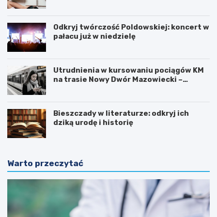
Odkryj twórczość Poldowskiej: koncert w
pałacu już w niedzielę
Utrudnienia w kursowaniu pociągów KM
na trasie Nowy Dwór Mazowiecki –
Chotomów
Bieszczady w literaturze: odkryj ich
dziką urodę i historię
Warto przeczytać