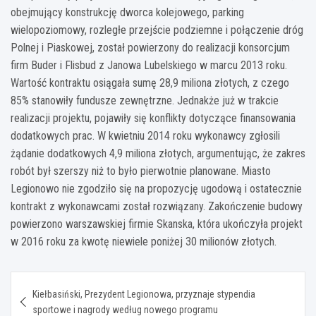
obejmujący konstrukcję dworca kolejowego, parking
wielopoziomowy, rozległe przejście podziemne i połączenie dróg
Polnej i Piaskowej, został powierzony do realizacji konsorcjum
firm Buder i Flisbud z Janowa Lubelskiego w marcu 2013 roku.
Wartość kontraktu osiągała sumę 28,9 miliona złotych, z czego
85% stanowiły fundusze zewnętrzne. Jednakże już w trakcie
realizacji projektu, pojawiły się konflikty dotyczące finansowania
dodatkowych prac. W kwietniu 2014 roku wykonawcy zgłosili
żądanie dodatkowych 4,9 miliona złotych, argumentując, że zakres
robót był szerszy niż to było pierwotnie planowane. Miasto
Legionowo nie zgodziło się na propozycję ugodową i ostatecznie
kontrakt z wykonawcami został rozwiązany. Zakończenie budowy
powierzono warszawskiej firmie Skanska, która ukończyła projekt
w 2016 roku za kwotę niewiele poniżej 30 milionów złotych.
Nawigacja
Kiełbasiński, Prezydent Legionowa, przyznaje stypendia
wpisu
sportowe i nagrody według nowego programu