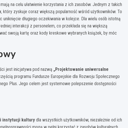
mają na celu ułatwienie korzystania z ich zasobów. Jednym z takich
w
, który zyskuje coraz większą popularność wśród użytkowników. To
c uniknięcie długiego oczekiwania w kolejce. Dla wielu osób istotną
dniej interakcji z personelem, co przekłada się na większą
ować swoją kartę oraz kody kreskowe wybranych książek, by móc
rowy
ci jest inicjatywa pod nazwą
„Projektowanie uniwersalne
t częścią programu Fundusze Europejskie dla Rozwoju Społecznego
nego Plus. Jego celem jest systemowe polepszenie dostępności
instytucji kultury
dla wszystkich użytkowników, niezależnie od ich
epełnosprawności mogą w pełni korzystać z zasobów kulturalnych,