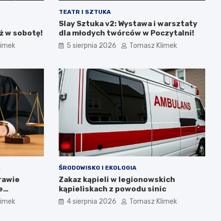
TEATR I SZTUKA
Slay Sztuka v2: Wystawa i warsztaty
ż w sobotę!
dla młodych twórców w Poczytalni!
limek
5 sierpnia 2026
Tomasz Klimek
A
ŚRODOWISKO I EKOLOGIA
rawie
Zakaz kąpieli w legionowskich
e
kąpieliskach z powodu sinic
limek
4 sierpnia 2026
Tomasz Klimek