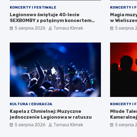
KONCERTY I FESTIWALE
KONCERTY I 
Legionowo świętuje 40-lecie
Magia muzy
SEXBOMBY z potężnym koncertem
w Wielisze
punk rockowym!
5 sierpnia 2026
Tomasz Klimek
5 sierpnia
KULTURA I EDUKACJA
KONCERTY I 
Kapela z Chmielnej: Muzyczne
Młode Tale
jednoczenie Legionowa w ratuszu
Kameralnej
5 sierpnia 2026
Tomasz Klimek
5 sierpnia