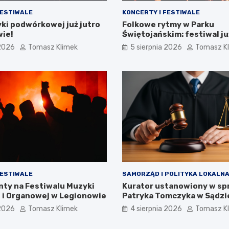
FESTIWALE
KONCERTY I FESTIWALE
ki podwórkowej już jutro
Folkowe rytmy w Parku
wie!
Świętojańskim: festiwal ju
 2026
Tomasz Klimek
5 sierpnia 2026
Tomasz K
FESTIWALE
SAMORZĄD I POLITYKA LOKALN
nty na Festiwalu Muzyki
Kurator ustanowiony w sp
 i Organowej w Legionowie
Patryka Tomczyka w Sądzi
Rejonowym w Legionowie
 2026
Tomasz Klimek
4 sierpnia 2026
Tomasz K