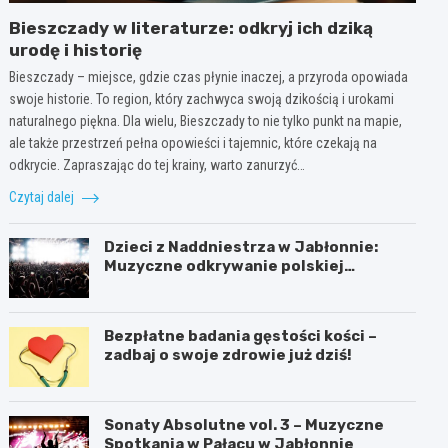
Bieszczady w literaturze: odkryj ich dziką
urodę i historię
Bieszczady – miejsce, gdzie czas płynie inaczej, a przyroda opowiada
swoje historie. To region, który zachwyca swoją dzikością i urokami
naturalnego piękna. Dla wielu, Bieszczady to nie tylko punkt na mapie,
ale także przestrzeń pełna opowieści i tajemnic, które czekają na
odkrycie. Zapraszając do tej krainy, warto zanurzyć…
Czytaj dalej
Dzieci z Naddniestrza w Jabłonnie:
Muzyczne odkrywanie polskiej
tożsamości
Bezpłatne badania gęstości kości –
zadbaj o swoje zdrowie już dziś!
Sonaty Absolutne vol. 3 – Muzyczne
Spotkania w Pałacu w Jabłonnie