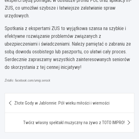
eksperci będą pomagać w obsłudze profilu PUE oraz aplikacji m-
ZUS, co umożliwi szybsze i łatwiejsze załatwianie spraw
urzędowych.
Spotkania z ekspertami ZUS to wyjątkowa szansa na szybkie i
efektywne rozwiązanie problemów związanych z
ubezpieczeniami i świadczeniami. Należy pamiętać o zabraniu ze
sobą dowodu osobistego lub paszportu, co ułatwi cały proces.
Serdecznie zapraszamy wszystkich zainteresowanych seniorów
do skorzystania z tej cennej inicjatywy!
Źródło: facebook.com/umig.serock
Nawigacja
Złote Gody w Jabłonnie: Pół wieku miłości i wierności
wpisu
Twórz własny spektakl muzyczny na żywo z TOTO IMPRO!