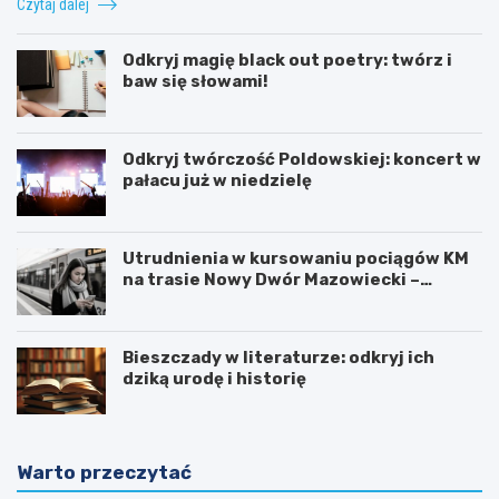
Czytaj dalej
Odkryj magię black out poetry: twórz i
baw się słowami!
Odkryj twórczość Poldowskiej: koncert w
pałacu już w niedzielę
Utrudnienia w kursowaniu pociągów KM
na trasie Nowy Dwór Mazowiecki –
Chotomów
Bieszczady w literaturze: odkryj ich
dziką urodę i historię
Warto przeczytać