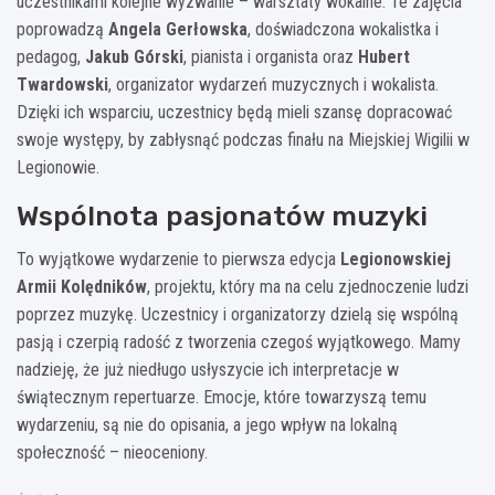
uczestnikami kolejne wyzwanie – warsztaty wokalne. Te zajęcia
poprowadzą
Angela Gerłowska
, doświadczona wokalistka i
pedagog,
Jakub Górski
, pianista i organista oraz
Hubert
Twardowski
, organizator wydarzeń muzycznych i wokalista.
Dzięki ich wsparciu, uczestnicy będą mieli szansę dopracować
swoje występy, by zabłysnąć podczas finału na Miejskiej Wigilii w
Legionowie.
Wspólnota pasjonatów muzyki
To wyjątkowe wydarzenie to pierwsza edycja
Legionowskiej
Armii Kolędników
, projektu, który ma na celu zjednoczenie ludzi
poprzez muzykę. Uczestnicy i organizatorzy dzielą się wspólną
pasją i czerpią radość z tworzenia czegoś wyjątkowego. Mamy
nadzieję, że już niedługo usłyszycie ich interpretacje w
świątecznym repertuarze. Emocje, które towarzyszą temu
wydarzeniu, są nie do opisania, a jego wpływ na lokalną
społeczność – nieoceniony.