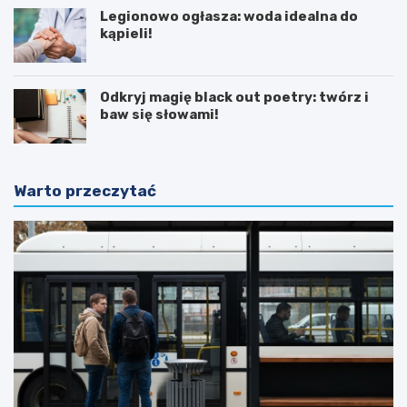
Legionowo ogłasza: woda idealna do
kąpieli!
Odkryj magię black out poetry: twórz i
baw się słowami!
Warto przeczytać