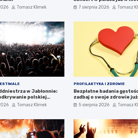
 2026
Tomasz Klimek
7 sierpnia 2026
Tomasz K
FESTIWALE
PROFILAKTYKA I ZDROWIE
addniestrza w Jabłonnie:
Bezpłatne badania gęstości
dkrywanie polskiej
zadbaj o swoje zdrowie już
i
 2026
Tomasz Klimek
5 sierpnia 2026
Tomasz K