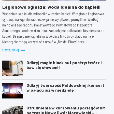
Legionowo ogłasza: woda idealna do kąpieli!
Wspaniałe wieści dla miłośników letnich kąpieli! W regionie Legionowa
sytuacja na kąpieliskach rozwija się wyjątkowo pomyślnie. Według
najnowszego raportu Państwowego Powiatowego Inspektora
Sanitarnego, woda w kilku lokalizacjach jest całkowicie bezpieczna do
kąpieli. Bezpieczne kąpieliska w okolicy Miłośnicy plażowania w
Nieporęcie mogą korzystać z uroków „Dzikiej Plaży” przy ul.…
Czytaj dalej
Odkryj magię black out poetry: twórz i
baw się słowami!
Odkryj twórczość Poldowskiej: koncert
w pałacu już w niedzielę
Utrudnienia w kursowaniu pociągów KM
na trasie Nowy Dwór Mazowiecki –