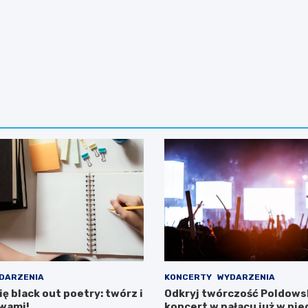
DARZENIA
KONCERTY
WYDARZENIA
ę black out poetry: twórz i
Odkryj twórczość Poldowsk
owami!
koncert w pałacu już w nie