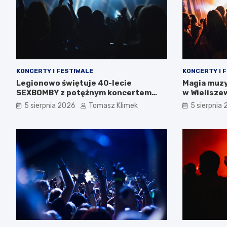
KONCERTY I FESTIWALE
KONCERTY I 
Legionowo świętuje 40-lecie
Magia muzy
SEXBOMBY z potężnym koncertem
w Wielisze
punk rockowym!
5 sierpnia 2026
Tomasz Klimek
5 sierpnia