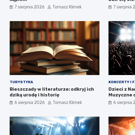
7 sierpnia 2026
Tomasz Klimek
7 sierpnia
TURYSTYKA
KONCERTY I 
Bieszczady w literaturze: odkryj ich
Dzieci z N
dziką urodę i historię
Muzyczne o
tożsamośc
6 sierpnia 2026
Tomasz Klimek
6 sierpnia