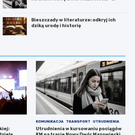
Chotomów
Bieszczady w literaturze: odkryj ich
dziką urodę i historię
KOMUNIKACJA
TRANSPORT
UTRUDNIENIA
iej:
Utrudnienia w kursowaniu pociągów
dzielę
KM na trasie Nowy Dwór Mazowiecki –