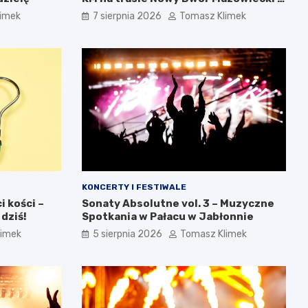
Chotomów
limek
7 sierpnia 2026
Tomasz Klimek
KONCERTY I FESTIWALE
 kości –
Sonaty Absolutne vol. 3 – Muzyczne
 dziś!
Spotkania w Pałacu w Jabłonnie
limek
5 sierpnia 2026
Tomasz Klimek