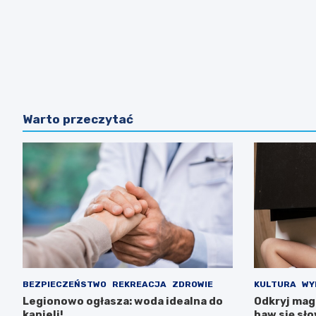
Warto przeczytać
BEZPIECZEŃSTWO
REKREACJA
ZDROWIE
KULTURA
WY
Legionowo ogłasza: woda idealna do
Odkryj magi
kąpieli!
baw się sł