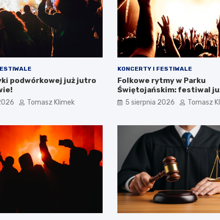
FESTIWALE
KONCERTY I FESTIWALE
ki podwórkowej już jutro
Folkowe rytmy w Parku
wie!
Świętojańskim: festiwal ju
 2026
Tomasz Klimek
5 sierpnia 2026
Tomasz K