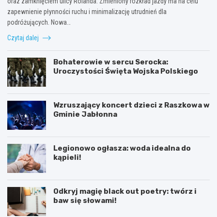
oraz zamknięciem ulicy Rolanda. Zmieniony rozkład jazdy ma na celu
zapewnienie płynności ruchu i minimalizację utrudnień dla
podróżujących. Nowa…
Czytaj dalej
Bohaterowie w sercu Serocka:
Uroczystości Święta Wojska Polskiego
Wzruszający koncert dzieci z Raszkowa w
Gminie Jabłonna
Legionowo ogłasza: woda idealna do
kąpieli!
Odkryj magię black out poetry: twórz i
baw się słowami!