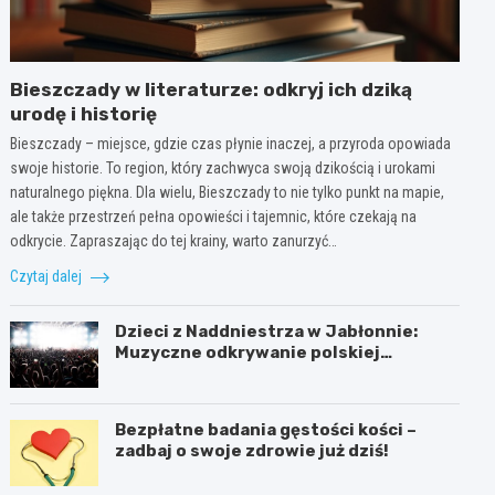
Bieszczady w literaturze: odkryj ich dziką
urodę i historię
Bieszczady – miejsce, gdzie czas płynie inaczej, a przyroda opowiada
swoje historie. To region, który zachwyca swoją dzikością i urokami
naturalnego piękna. Dla wielu, Bieszczady to nie tylko punkt na mapie,
ale także przestrzeń pełna opowieści i tajemnic, które czekają na
odkrycie. Zapraszając do tej krainy, warto zanurzyć…
Czytaj dalej
Dzieci z Naddniestrza w Jabłonnie:
Muzyczne odkrywanie polskiej
tożsamości
Bezpłatne badania gęstości kości –
zadbaj o swoje zdrowie już dziś!