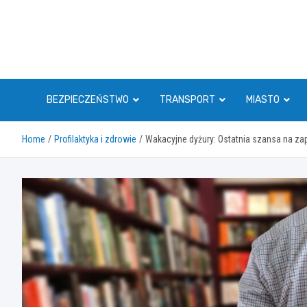
Skip
to
content
BEZPIECZEŃSTWO
TRANSPORT
MIASTO
Home
Profilaktyka i zdrowie
Wakacyjne dyżury: Ostatnia szansa na zapi