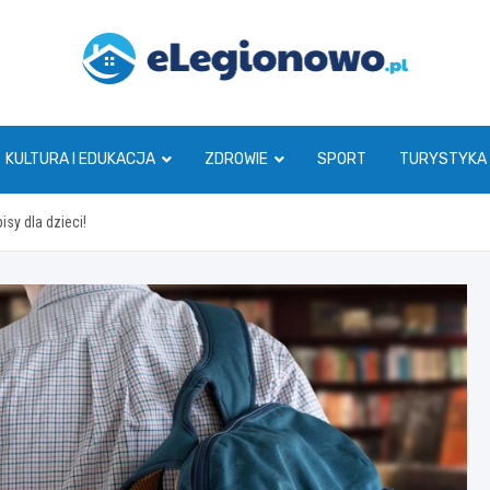
eLegionowo.pl
KULTURA I EDUKACJA
ZDROWIE
SPORT
TURYSTYKA
sy dla dzieci!