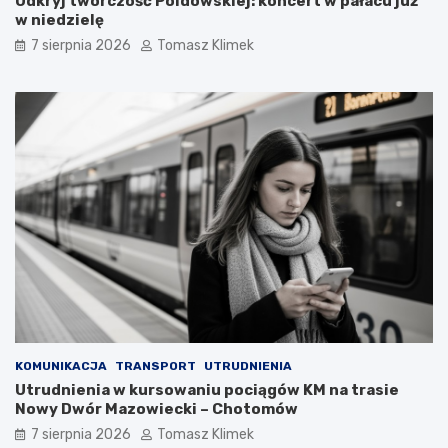
Odkryj twórczość Poldowskiej: koncert w pałacu już
w niedzielę
7 sierpnia 2026
Tomasz Klimek
KOMUNIKACJA
TRANSPORT
UTRUDNIENIA
Utrudnienia w kursowaniu pociągów KM na trasie
Nowy Dwór Mazowiecki – Chotomów
7 sierpnia 2026
Tomasz Klimek