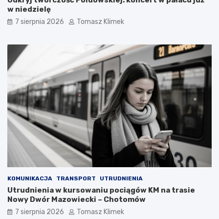
Odkryj twórczość Poldowskiej: koncert w pałacu już
w niedzielę
7 sierpnia 2026
Tomasz Klimek
KOMUNIKACJA
TRANSPORT
UTRUDNIENIA
Utrudnienia w kursowaniu pociągów KM na trasie
Nowy Dwór Mazowiecki – Chotomów
7 sierpnia 2026
Tomasz Klimek