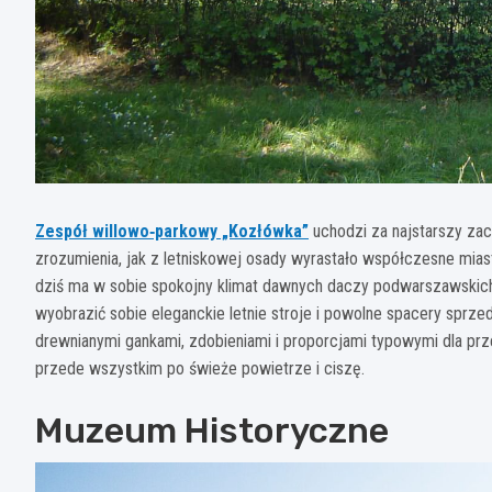
Zespół willowo‑parkowy „Kozłówka”
uchodzi za najstarszy za
zrozumienia, jak z letniskowej osady wyrastało współczesne miast
dziś ma w sobie spokojny klimat dawnych daczy podwarszawskich –
wyobrazić sobie eleganckie letnie stroje i powolne spacery sprzed
drewnianymi gankami, zdobieniami i proporcjami typowymi dla prze
przede wszystkim po świeże powietrze i ciszę.​
Muzeum Historyczne