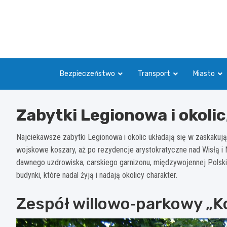
Skip
to
content
Bezpieczeństwo
Transport
Miasto
Zabytki Legionowa i okolic
Najciekawsze zabytki Legionowa i okolic układają się w zaskakują
wojskowe koszary, aż po rezydencje arystokratyczne nad Wisłą i Na
dawnego uzdrowiska, carskiego garnizonu, międzywojennej Polski
budynki, które nadal żyją i nadają okolicy charakter.​
Zespół willowo‑parkowy „K