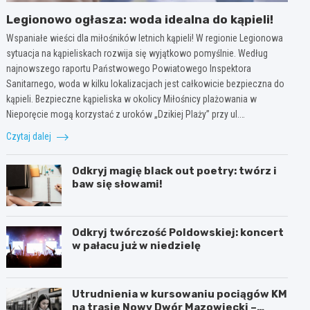
Legionowo ogłasza: woda idealna do kąpieli!
Wspaniałe wieści dla miłośników letnich kąpieli! W regionie Legionowa
sytuacja na kąpieliskach rozwija się wyjątkowo pomyślnie. Według
najnowszego raportu Państwowego Powiatowego Inspektora
Sanitarnego, woda w kilku lokalizacjach jest całkowicie bezpieczna do
kąpieli. Bezpieczne kąpieliska w okolicy Miłośnicy plażowania w
Nieporęcie mogą korzystać z uroków „Dzikiej Plaży” przy ul.…
Czytaj dalej
Odkryj magię black out poetry: twórz i
baw się słowami!
Odkryj twórczość Poldowskiej: koncert
w pałacu już w niedzielę
Utrudnienia w kursowaniu pociągów KM
na trasie Nowy Dwór Mazowiecki –