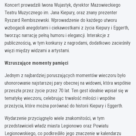
Koncert prowadzili Iwona Wujastyk, dyrektor Mazowieckiego
Teatru Muzycznego im. Jana Kiepury, oraz znany prezenter
Ryszard Rembiszewski. Wprowadzenie do każdego utworu
wzbogacili anegdotami i ciekawostkami z życia Kiepury i Eggerth,
tworząc narrację pełną humoru i elegancji. Interakcje z
publicznością, w tym konkursy z nagrodami, dodatkowo zacieśniły
więzi między widzami a artystami.
Wzruszające momenty pamięci
Jednym z najbardziej poruszających momentów wieczoru było
uhonorowanie najstarszej pary obecnej na widowni, która wspólnie
przeszła przez życie przez 70 lat. Ten gest idealnie wpisał się w
tematykę wieczoru, celebrując trwałość miłości i wspólne
przeżycia, które można porównać do historii Kiepury i Eggerth.
Wydarzenie przyciągnęło wiele znakomitości, w tym
przedstawicieli władz miasta Legionowo oraz Powiatu
Legionowskiego, co podkreśliło jego znaczenie w kalendarzu