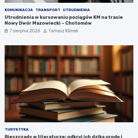
KOMUNIKACJA
TRANSPORT
UTRUDNIENIA
Utrudnienia w kursowaniu pociągów KM na trasie
Nowy Dwór Mazowiecki – Chotomów
7 sierpnia 2026
Tomasz Klimek
TURYSTYKA
Bieszczady w literaturze: odkryj ich dziką urodę i