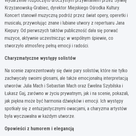
Wydarzenie rozpoczęto uroczystym przywitaniem przez Sylwię
Krzyżanowską-Grabiec, dyrektor Miejskiego Ośrodka Kultury.
Koncert stanowił muzyczną podróż przez świat opery, operetki i
musicalu, przywołując znane i lubiane utwory z repertuaru Jana
Kiepury. Od pierwszych taktów publiczność dała się porwać
muzyce, aktywnie uczestnicząc w wspólnym śpiewie, co
stworzyło atmosferę pełną emocji i radości.
Charyzmatyczne występy solistów
Na scenie zaprezentowały się dwie pary solistów, które nie tylko
zachwycały swoimi głosami, ale także emocjonalną interpretacją
utworów. Julia Mach i Sebastian Mach oraz Ewelina Szybilska i
Łukasz Gaj, zarówno w życiu prywatnym, jak i na scenie, pokazali,
jak piękna może być harmonia dźwięków i emocji. Ich występy
spotkały się z entuzjastycznymi owacjami, a charyzma artystów
była wyczuwalna w każdym utworze.
Opowieści z humorem i elegancją