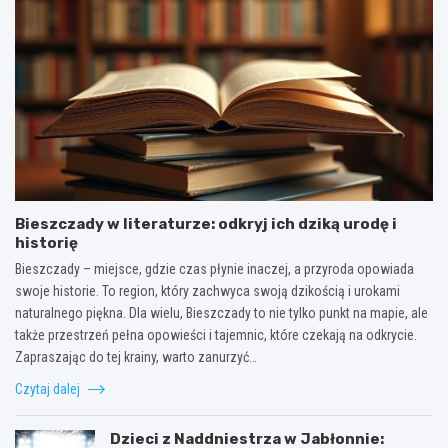
Bieszczady w literaturze: odkryj ich dziką urodę i
historię
Bieszczady – miejsce, gdzie czas płynie inaczej, a przyroda opowiada
swoje historie. To region, który zachwyca swoją dzikością i urokami
naturalnego piękna. Dla wielu, Bieszczady to nie tylko punkt na mapie, ale
także przestrzeń pełna opowieści i tajemnic, które czekają na odkrycie.
Zapraszając do tej krainy, warto zanurzyć…
Czytaj dalej
Dzieci z Naddniestrza w Jabłonnie: