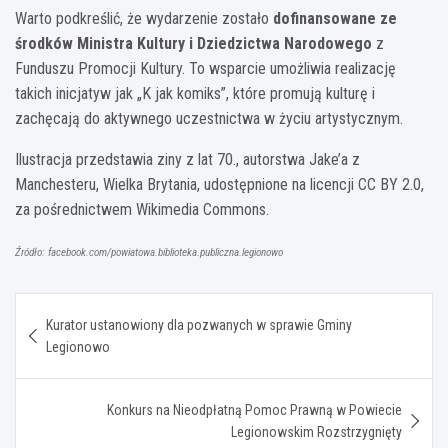
Warto podkreślić, że wydarzenie zostało
dofinansowane ze
środków Ministra Kultury i Dziedzictwa Narodowego
z
Funduszu Promocji Kultury. To wsparcie umożliwia realizację
takich inicjatyw jak „K jak komiks”, które promują kulturę i
zachęcają do aktywnego uczestnictwa w życiu artystycznym.
Ilustracja przedstawia ziny z lat 70., autorstwa Jake’a z
Manchesteru, Wielka Brytania, udostępnione na licencji CC BY 2.0,
za pośrednictwem Wikimedia Commons.
Źródło: facebook.com/powiatowa.biblioteka.publiczna.legionowo
Nawigacja
Kurator ustanowiony dla pozwanych w sprawie Gminy
wpisu
Legionowo
Konkurs na Nieodpłatną Pomoc Prawną w Powiecie
Legionowskim Rozstrzygnięty