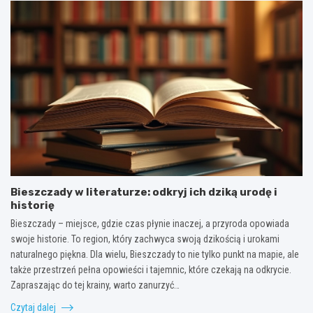
Bieszczady w literaturze: odkryj ich dziką urodę i
historię
Bieszczady – miejsce, gdzie czas płynie inaczej, a przyroda opowiada
swoje historie. To region, który zachwyca swoją dzikością i urokami
naturalnego piękna. Dla wielu, Bieszczady to nie tylko punkt na mapie, ale
także przestrzeń pełna opowieści i tajemnic, które czekają na odkrycie.
Zapraszając do tej krainy, warto zanurzyć…
Czytaj dalej