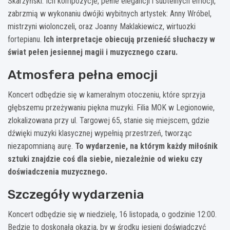
Skarżyński. Ich kompozycje, pełne elegancji i subtelnych emocji,
zabrzmią w wykonaniu dwójki wybitnych artystek: Anny Wróbel,
mistrzyni wiolonczeli, oraz Joanny Maklakiewicz, wirtuozki
fortepianu.
Ich interpretacje obiecują przenieść słuchaczy w
świat pełen jesiennej magii i muzycznego czaru.
Atmosfera pełna emocji
Koncert odbędzie się w kameralnym otoczeniu, które sprzyja
głębszemu przeżywaniu piękna muzyki. Filia MOK w Legionowie,
zlokalizowana przy ul. Targowej 65, stanie się miejscem, gdzie
dźwięki muzyki klasycznej wypełnią przestrzeń, tworząc
niezapomnianą aurę.
To wydarzenie, na którym każdy miłośnik
sztuki znajdzie coś dla siebie, niezależnie od wieku czy
doświadczenia muzycznego.
Szczegóły wydarzenia
Koncert odbędzie się w niedzielę, 16 listopada, o godzinie 12:00.
Będzie to doskonała okazja, by w środku jesieni doświadczyć