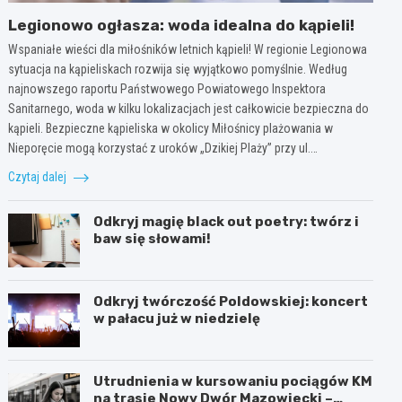
Legionowo ogłasza: woda idealna do kąpieli!
Wspaniałe wieści dla miłośników letnich kąpieli! W regionie Legionowa
sytuacja na kąpieliskach rozwija się wyjątkowo pomyślnie. Według
najnowszego raportu Państwowego Powiatowego Inspektora
Sanitarnego, woda w kilku lokalizacjach jest całkowicie bezpieczna do
kąpieli. Bezpieczne kąpieliska w okolicy Miłośnicy plażowania w
Nieporęcie mogą korzystać z uroków „Dzikiej Plaży” przy ul.…
Czytaj dalej
Odkryj magię black out poetry: twórz i
baw się słowami!
Odkryj twórczość Poldowskiej: koncert
w pałacu już w niedzielę
Utrudnienia w kursowaniu pociągów KM
na trasie Nowy Dwór Mazowiecki –