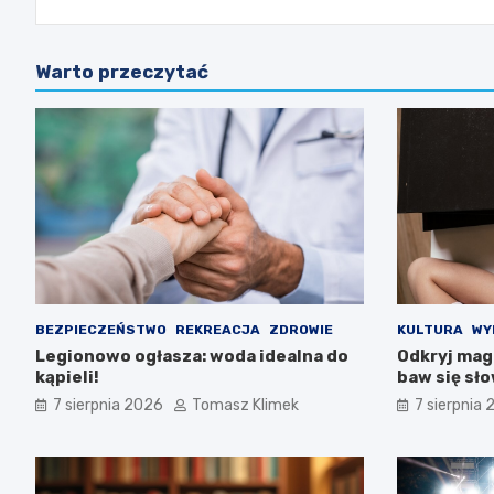
Warto przeczytać
BEZPIECZEŃSTWO
REKREACJA
ZDROWIE
KULTURA
WY
Legionowo ogłasza: woda idealna do
Odkryj magi
kąpieli!
baw się sł
7 sierpnia 2026
Tomasz Klimek
7 sierpnia