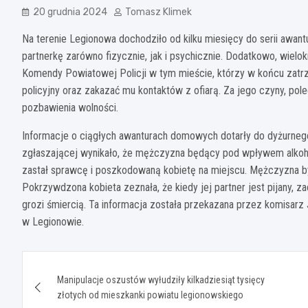
20 grudnia 2024
Tomasz Klimek
Na terenie Legionowa dochodziło od kilku miesięcy do serii awa
partnerkę zarówno fizycznie, jak i psychicznie. Dodatkowo, wielokr
Komendy Powiatowej Policji w tym mieście, którzy w końcu zatrzy
policyjny oraz zakazać mu kontaktów z ofiarą. Za jego czyny, poleg
pozbawienia wolności.
Informacje o ciągłych awanturach domowych dotarły do dyżurnego 
zgłaszającej wynikało, że mężczyzna będący pod wpływem alkohol
zastał sprawcę i poszkodowaną kobietę na miejscu. Mężczyzna był
Pokrzywdzona kobieta zeznała, że kiedy jej partner jest pijany, z
grozi śmiercią. Ta informacja została przekazana przez komisar
w Legionowie.
Nawigacja
Manipulacje oszustów wyłudziły kilkadziesiąt tysięcy
wpisu
złotych od mieszkanki powiatu legionowskiego