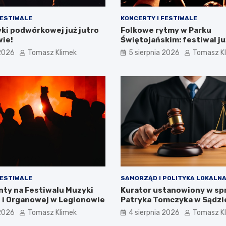
FESTIWALE
KONCERTY I FESTIWALE
ki podwórkowej już jutro
Folkowe rytmy w Parku
wie!
Świętojańskim: festiwal ju
 2026
Tomasz Klimek
5 sierpnia 2026
Tomasz K
FESTIWALE
SAMORZĄD I POLITYKA LOKALN
nty na Festiwalu Muzyki
Kurator ustanowiony w sp
 i Organowej w Legionowie
Patryka Tomczyka w Sądzi
Rejonowym w Legionowie
 2026
Tomasz Klimek
4 sierpnia 2026
Tomasz K