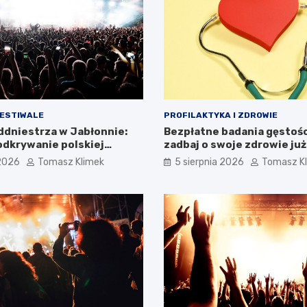
FESTIWALE
PROFILAKTYKA I ZDROWIE
addniestrza w Jabłonnie:
Bezpłatne badania gęstości
dkrywanie polskiej
zadbaj o swoje zdrowie już
i
 2026
Tomasz Klimek
5 sierpnia 2026
Tomasz K