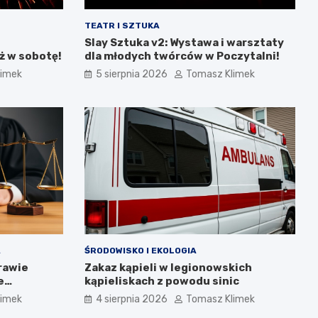
TEATR I SZTUKA
Slay Sztuka v2: Wystawa i warsztaty
ż w sobotę!
dla młodych twórców w Poczytalni!
limek
5 sierpnia 2026
Tomasz Klimek
A
ŚRODOWISKO I EKOLOGIA
rawie
Zakaz kąpieli w legionowskich
e
kąpieliskach z powodu sinic
limek
4 sierpnia 2026
Tomasz Klimek