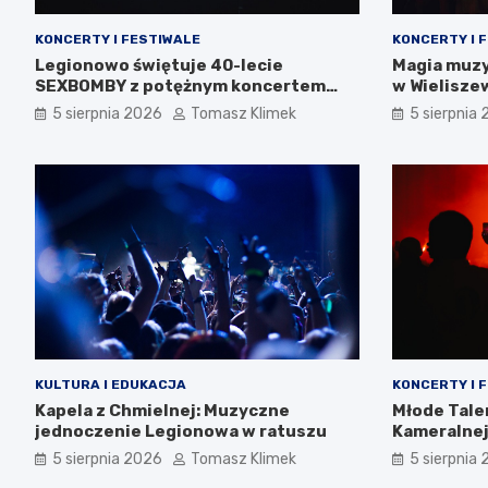
KONCERTY I FESTIWALE
KONCERTY I 
Legionowo świętuje 40-lecie
Magia muzy
SEXBOMBY z potężnym koncertem
w Wielisze
punk rockowym!
5 sierpnia 2026
Tomasz Klimek
5 sierpnia
KULTURA I EDUKACJA
KONCERTY I 
Kapela z Chmielnej: Muzyczne
Młode Tale
jednoczenie Legionowa w ratuszu
Kameralnej
5 sierpnia 2026
Tomasz Klimek
5 sierpnia