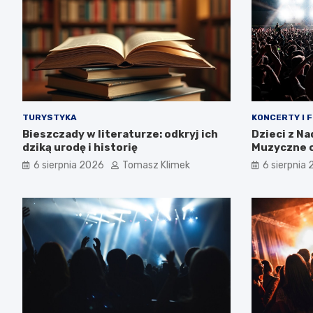
TURYSTYKA
KONCERTY I 
Bieszczady w literaturze: odkryj ich
Dzieci z N
dziką urodę i historię
Muzyczne o
tożsamośc
6 sierpnia 2026
Tomasz Klimek
6 sierpnia