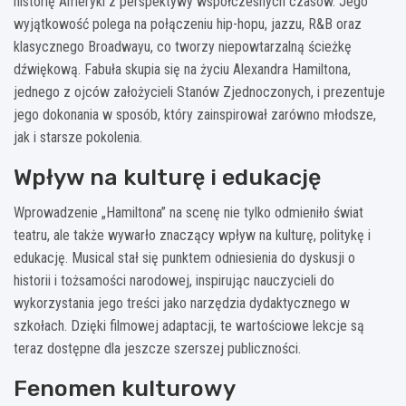
historię Ameryki z perspektywy współczesnych czasów. Jego
wyjątkowość polega na połączeniu hip-hopu, jazzu, R&B oraz
klasycznego Broadwayu, co tworzy niepowtarzalną ścieżkę
dźwiękową. Fabuła skupia się na życiu Alexandra Hamiltona,
jednego z ojców założycieli Stanów Zjednoczonych, i prezentuje
jego dokonania w sposób, który zainspirował zarówno młodsze,
jak i starsze pokolenia.
Wpływ na kulturę i edukację
Wprowadzenie „Hamiltona” na scenę nie tylko odmieniło świat
teatru, ale także wywarło znaczący wpływ na kulturę, politykę i
edukację. Musical stał się punktem odniesienia do dyskusji o
historii i tożsamości narodowej, inspirując nauczycieli do
wykorzystania jego treści jako narzędzia dydaktycznego w
szkołach. Dzięki filmowej adaptacji, te wartościowe lekcje są
teraz dostępne dla jeszcze szerszej publiczności.
Fenomen kulturowy