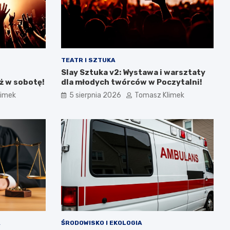
TEATR I SZTUKA
Slay Sztuka v2: Wystawa i warsztaty
ż w sobotę!
dla młodych twórców w Poczytalni!
limek
5 sierpnia 2026
Tomasz Klimek
A
ŚRODOWISKO I EKOLOGIA