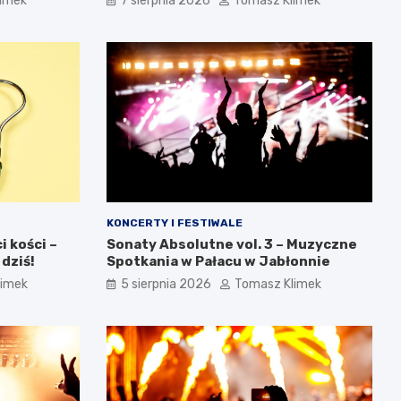
limek
7 sierpnia 2026
Tomasz Klimek
KONCERTY I FESTIWALE
 kości –
Sonaty Absolutne vol. 3 – Muzyczne
 dziś!
Spotkania w Pałacu w Jabłonnie
limek
5 sierpnia 2026
Tomasz Klimek