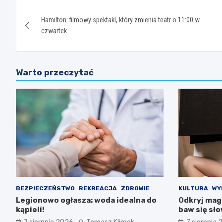
Nawigacja
Hamilton: filmowy spektakl, który zmienia teatr o 11:00 w
wpisu
czwartek
Warto przeczytać
BEZPIECZEŃSTWO
REKREACJA
ZDROWIE
KULTURA
WY
Legionowo ogłasza: woda idealna do
Odkryj magi
kąpieli!
baw się sł