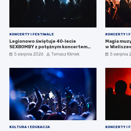
KONCERTY I FESTIWALE
KONCERTY I 
Legionowo świętuje 40-lecie
Magia muzy
SEXBOMBY z potężnym koncertem
w Wielisze
punk rockowym!
5 sierpnia 2026
Tomasz Klimek
5 sierpnia
KULTURA I EDUKACJA
KONCERTY I 