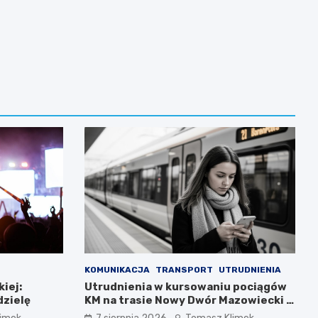
KOMUNIKACJA
TRANSPORT
UTRUDNIENIA
iej:
Utrudnienia w kursowaniu pociągów
dzielę
KM na trasie Nowy Dwór Mazowiecki –
Chotomów