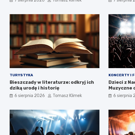
7 sierpnia 2026
Tomasz Klimek
7 sierpnia
TURYSTYKA
KONCERTY I 
Bieszczady w literaturze: odkryj ich
Dzieci z N
dziką urodę i historię
Muzyczne o
tożsamośc
6 sierpnia 2026
Tomasz Klimek
6 sierpnia