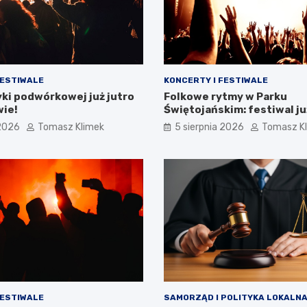
FESTIWALE
KONCERTY I FESTIWALE
ki podwórkowej już jutro
Folkowe rytmy w Parku
wie!
Świętojańskim: festiwal ju
 2026
Tomasz Klimek
5 sierpnia 2026
Tomasz K
FESTIWALE
SAMORZĄD I POLITYKA LOKALN