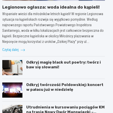
Legionowo ogłasza: woda idealna do kąpieli!
Wspaniałe wieści dla miłośników letnich kąpieli! W regionie Legionowa
sytuacja na kąpieliskach rozwija się wyjątkowo pomyślnie. Według
najnowszego raportu Państwowego Powiatowego Inspektora
Sanitarnego, woda w kilku lokalizacjach jest całkowicie bezpieczna do
kąpieli. Bezpieczne kąpieliska w okolicy Miłośnicy plażowania w
Nieporęcie mogą korzystać z uroków „Dzikiej Plaży” przy ul.…
Czytaj dalej
Odkryj magię black out poetry: twórz i
baw się słowami!
Odkryj twórczość Poldowskiej: koncert
w pałacu już w niedzielę
Utrudnienia w kursowaniu pociągów KM
na trasie Nowy Dwór Mazowiecki –