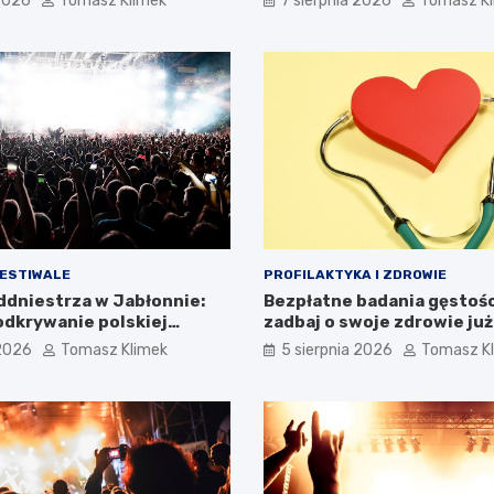
 2026
Tomasz Klimek
7 sierpnia 2026
Tomasz K
FESTIWALE
PROFILAKTYKA I ZDROWIE
addniestrza w Jabłonnie:
Bezpłatne badania gęstości
dkrywanie polskiej
zadbaj o swoje zdrowie już
i
 2026
Tomasz Klimek
5 sierpnia 2026
Tomasz K