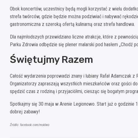
Obok koncertów, uczestnicy będą mogli korzystać z wielu dodatko
strefa twórców, gdzie będzie można podziwiać i nabywać rękodzie
gastronomiczna z szeroką ofertą kulinarną oraz strefa handlowa.
Dla najmłodszych przewidziano liczne atrakcje, które z pewnośc
Parku Zdrowia odbędzie się plener malarski pod hasłem „Chodź po
Świętujmy Razem
Całość wydarzenia poprowadzi znany i lubiany Rafał Adamczak z R
Organizatorzy zapraszają wszystkich mieszkańców oraz gości do
spędzić czas z rodziną i przyjaciółmi, ciesząc się bogatym pr
Spotkajmy się 30 maja w Arenie Legionowo. Start już o godzinie 1
dobrej zabawy!
Źródło: facebook.com/moklwo