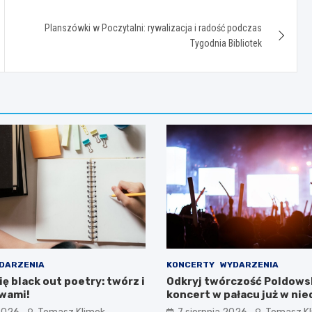
Planszówki w Poczytalni: rywalizacja i radość podczas
Tygodnia Bibliotek
DARZENIA
KONCERTY
WYDARZENIA
ę black out poetry: twórz i
Odkryj twórczość Poldowsk
owami!
koncert w pałacu już w nie