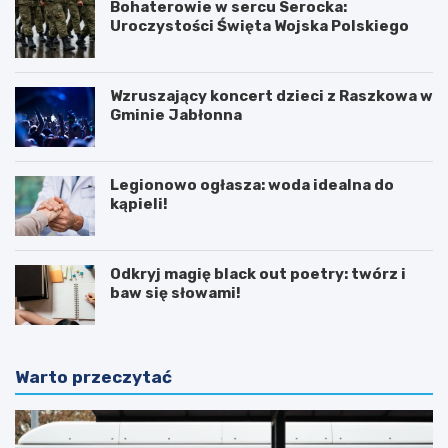
Bohaterowie w sercu Serocka:
Uroczystości Święta Wojska Polskiego
Wzruszający koncert dzieci z Raszkowa w
Gminie Jabłonna
Legionowo ogłasza: woda idealna do
kąpieli!
Odkryj magię black out poetry: twórz i
baw się słowami!
Warto przeczytać