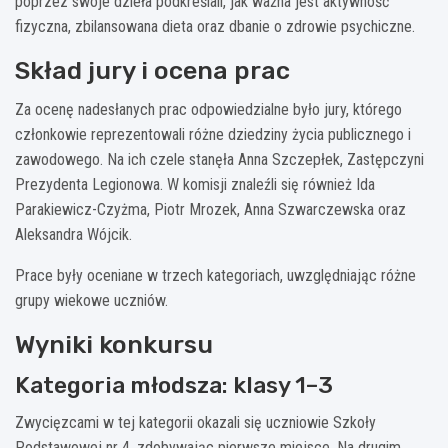
poprzez swoje dzieła podkreślali, jak ważna jest aktywność
fizyczna, zbilansowana dieta oraz dbanie o zdrowie psychiczne.
Skład jury i ocena prac
Za ocenę nadesłanych prac odpowiedzialne było jury, którego
członkowie reprezentowali różne dziedziny życia publicznego i
zawodowego. Na ich czele stanęła Anna Szczepłek, Zastępczyni
Prezydenta Legionowa. W komisji znaleźli się również Ida
Parakiewicz-Czyżma, Piotr Mrozek, Anna Szwarczewska oraz
Aleksandra Wójcik.
Prace były oceniane w trzech kategoriach, uwzględniając różne
grupy wiekowe uczniów.
Wyniki konkursu
Kategoria młodsza: klasy 1–3
Zwycięzcami w tej kategorii okazali się uczniowie Szkoły
Podstawowej nr 4, zdobywając pierwsze miejsce. Na drugim