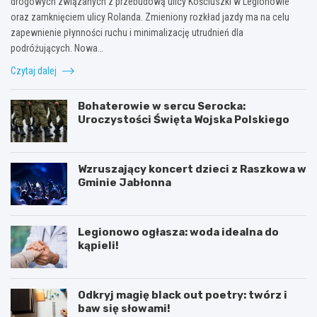
drogowych związanych z przebudową ulicy Kościuszki w Legionowie
oraz zamknięciem ulicy Rolanda. Zmieniony rozkład jazdy ma na celu
zapewnienie płynności ruchu i minimalizację utrudnień dla
podróżujących. Nowa…
Czytaj dalej
Bohaterowie w sercu Serocka:
Uroczystości Święta Wojska Polskiego
Wzruszający koncert dzieci z Raszkowa w
Gminie Jabłonna
Legionowo ogłasza: woda idealna do
kąpieli!
Odkryj magię black out poetry: twórz i
baw się słowami!