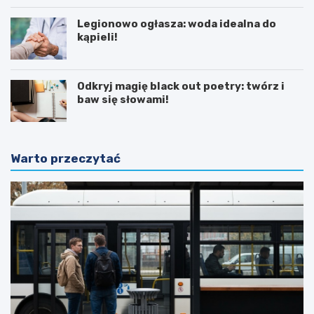
Legionowo ogłasza: woda idealna do
kąpieli!
Odkryj magię black out poetry: twórz i
baw się słowami!
Warto przeczytać