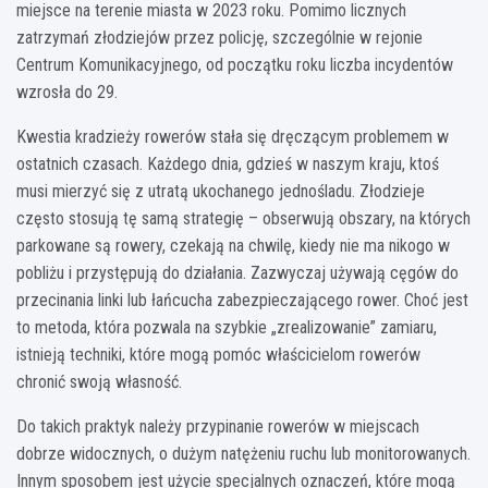
miejsce na terenie miasta w 2023 roku. Pomimo licznych
zatrzymań złodziejów przez policję, szczególnie w rejonie
Centrum Komunikacyjnego, od początku roku liczba incydentów
wzrosła do 29.
Kwestia kradzieży rowerów stała się dręczącym problemem w
ostatnich czasach. Każdego dnia, gdzieś w naszym kraju, ktoś
musi mierzyć się z utratą ukochanego jednośladu. Złodzieje
często stosują tę samą strategię – obserwują obszary, na których
parkowane są rowery, czekają na chwilę, kiedy nie ma nikogo w
pobliżu i przystępują do działania. Zazwyczaj używają cęgów do
przecinania linki lub łańcucha zabezpieczającego rower. Choć jest
to metoda, która pozwala na szybkie „zrealizowanie” zamiaru,
istnieją techniki, które mogą pomóc właścicielom rowerów
chronić swoją własność.
Do takich praktyk należy przypinanie rowerów w miejscach
dobrze widocznych, o dużym natężeniu ruchu lub monitorowanych.
Innym sposobem jest użycie specjalnych oznaczeń, które mogą