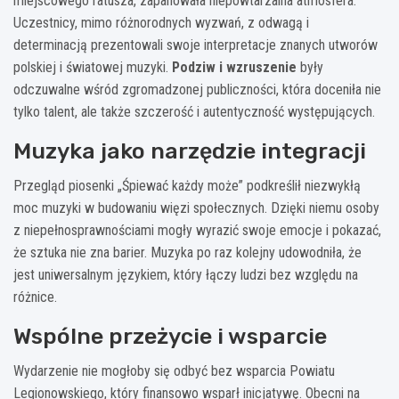
miejscowego ratusza, zapanowała niepowtarzalna atmosfera.
Uczestnicy, mimo różnorodnych wyzwań, z odwagą i
determinacją prezentowali swoje interpretacje znanych utworów
polskiej i światowej muzyki.
Podziw i wzruszenie
były
odczuwalne wśród zgromadzonej publiczności, która doceniła nie
tylko talent, ale także szczerość i autentyczność występujących.
Muzyka jako narzędzie integracji
Przegląd piosenki „Śpiewać każdy może” podkreślił niezwykłą
moc muzyki w budowaniu więzi społecznych. Dzięki niemu osoby
z niepełnosprawnościami mogły wyrazić swoje emocje i pokazać,
że sztuka nie zna barier. Muzyka po raz kolejny udowodniła, że
jest uniwersalnym językiem, który łączy ludzi bez względu na
różnice.
Wspólne przeżycie i wsparcie
Wydarzenie nie mogłoby się odbyć bez wsparcia Powiatu
Legionowskiego, który finansowo wsparł inicjatywę. Obecni na