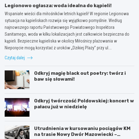
Legionowo ogłasza: woda idealna do kąpieli!
Wspaniałe wieści dla miłośników letnich kąpieli! W regionie Legionowa
sytuacja na kąpieliskach rozwija się wyjątkowo pomyślnie. Według
najnowszego raportu Państwowego Powiatowego Inspektora
Sanitarnego, woda w kilku lokalizacjach jest całkowicie bezpieczna do
kąpieli. Bezpieczne kąpieliska w okolicy Miłośnicy plażowania w
Nieporęcie mogą korzystać z uroków „Dzikiej Plaży” przy ul.…
Czytaj dalej
Odkryj magię black out poetry: twórz i
baw się słowami!
Odkryj twórczość Poldowskiej: koncert w
pałacu już w niedzielę
Utrudnienia w kursowaniu pociągów KM
na trasie Nowy Dwór Mazowiecki –