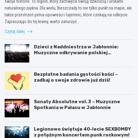
swoje historie. To region, który zachwyca swoją dzikością i urokami
naturalnego piękna. Dla wielu, Bieszczady to nie tylko punkt na mapie, ale
także przestrzeń pełna opowieści i tajemnic, które czekają na odkrycie.
Zapraszając do tej krainy, warto zanurzyć…
Czytaj dalej
Dzieci z Naddniestrza w Jabłonnie:
Muzyczne odkrywanie polskiej
tożsamości
Bezpłatne badania gęstości kości –
zadbaj o swoje zdrowie już dziś!
Sonaty Absolutne vol. 3 – Muzyczne
Spotkania w Pałacu w Jabłonnie
Legionowo świętuje 40-lecie SEXBOMBY
z potężnym koncertem punk rockowym!