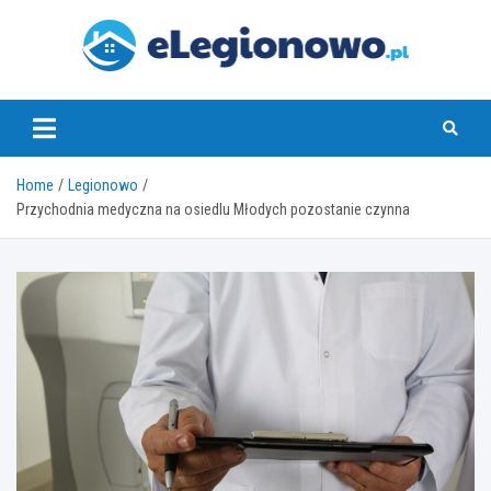
Skip
to
content
eLegionowo.pl
Home
Legionowo
Przychodnia medyczna na osiedlu Młodych pozostanie czynna