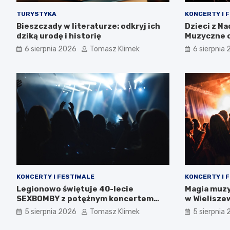
TURYSTYKA
KONCERTY I 
Bieszczady w literaturze: odkryj ich
Dzieci z N
dziką urodę i historię
Muzyczne o
tożsamośc
6 sierpnia 2026
Tomasz Klimek
6 sierpnia
KONCERTY I FESTIWALE
KONCERTY I 
Legionowo świętuje 40-lecie
Magia muzy
SEXBOMBY z potężnym koncertem
w Wielisze
punk rockowym!
5 sierpnia 2026
Tomasz Klimek
5 sierpnia