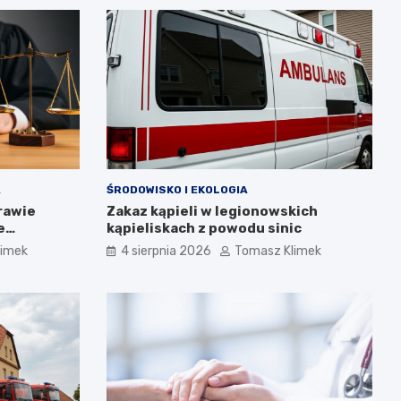
A
ŚRODOWISKO I EKOLOGIA
rawie
Zakaz kąpieli w legionowskich
e
kąpieliskach z powodu sinic
limek
4 sierpnia 2026
Tomasz Klimek