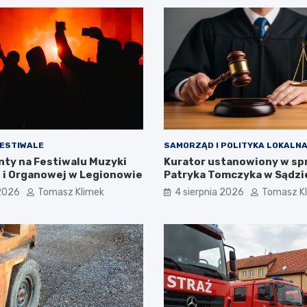
FESTIWALE
SAMORZĄD I POLITYKA LOKALN
nty na Festiwalu Muzyki
Kurator ustanowiony w sp
 i Organowej w Legionowie
Patryka Tomczyka w Sądzi
Rejonowym w Legionowie
 2026
Tomasz Klimek
4 sierpnia 2026
Tomasz K