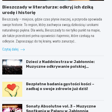
Bieszczady w literaturze: odkryj ich dziką
urodę i historię
Bieszczady – miejsce, gdzie czas płynie inaczej, a przyroda opowiada
swoje historie. To region, który zachwyca swoją dzikością i urokami
naturalnego piękna. Dla wielu, Bieszczady to nie tylko punkt na mapie,
ale także przestrzeń pełna opowieści i tajemnic, które czekają na
odkrycie. Zapraszając do tej krainy, warto zanurzyć…
Czytaj dalej
Dzieci z Naddniestrza w Jabłonnie:
Muzyczne odkrywanie polskiej
tożsamości
Bezpłatne badania gęstości kości –
zadbaj o swoje zdrowie już dziś!
Sonaty Absolutne vol. 3 – Muzyczne
Spotkania w Pałacu w Jabłonnie