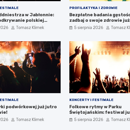
FESTIWALE
PROFILAKTYKA I ZDROWIE
addniestrza w Jabłonnie:
Bezpłatne badania gęstości
dkrywanie polskiej
zadbaj o swoje zdrowie już
i
 2026
Tomasz Klimek
5 sierpnia 2026
Tomasz K
FESTIWALE
KONCERTY I FESTIWALE
ki podwórkowej już jutro
Folkowe rytmy w Parku
wie!
Świętojańskim: festiwal ju
 2026
Tomasz Klimek
5 sierpnia 2026
Tomasz K