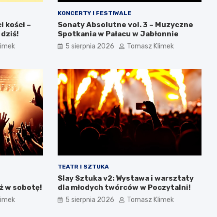
KONCERTY I FESTIWALE
 kości –
Sonaty Absolutne vol. 3 – Muzyczne
 dziś!
Spotkania w Pałacu w Jabłonnie
limek
5 sierpnia 2026
Tomasz Klimek
TEATR I SZTUKA
Slay Sztuka v2: Wystawa i warsztaty
ż w sobotę!
dla młodych twórców w Poczytalni!
limek
5 sierpnia 2026
Tomasz Klimek