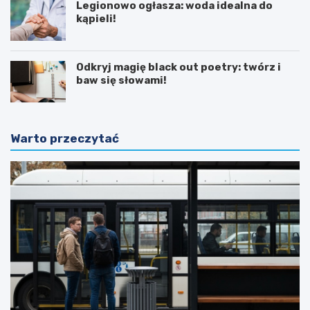
Legionowo ogłasza: woda idealna do
kąpieli!
Odkryj magię black out poetry: twórz i
baw się słowami!
Warto przeczytać