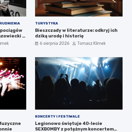
RUDNIENIA
TURYSTYKA
 pociągów
Bieszczady w literaturze: odkryj ich
azowiecki –
dziką urodę i historię
limek
6 sierpnia 2026
Tomasz Klimek
KONCERTY I FESTIWALE
 Muzyczne
Legionowo świętuje 40-lecie
onnie
SEXBOMBY z potężnym koncertem