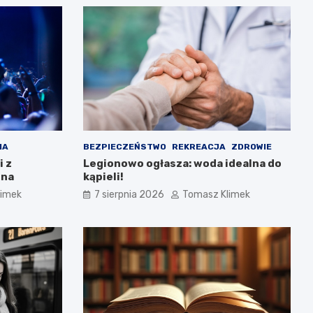
IA
BEZPIECZEŃSTWO
REKREACJA
ZDROWIE
i z
Legionowo ogłasza: woda idealna do
nna
kąpieli!
limek
7 sierpnia 2026
Tomasz Klimek