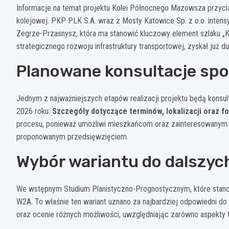
Informacje na temat projektu Kolei Północnego Mazowsza przyci
kolejowej. PKP PLK S.A. wraz z Mosty Katowice Sp. z o.o. intens
Zegrze-Przasnysz, która ma stanowić kluczowy element szlaku „
strategicznego rozwoju infrastruktury transportowej, zyskał już 
Planowane konsultacje sp
Jednym z najważniejszych etapów realizacji projektu będą konsu
2026 roku.
Szczegóły dotyczące terminów, lokalizacji oraz 
procesu, ponieważ umożliwi mieszkańcom oraz zainteresowanym s
proponowanym przedsięwzięciem.
Wybór wariantu do dalszyc
We wstępnym Studium Planistyczno-Prognostycznym, które stanow
W2A. To właśnie ten wariant uznano za najbardziej odpowiedni do 
oraz ocenie różnych możliwości, uwzględniając zarówno aspekty t