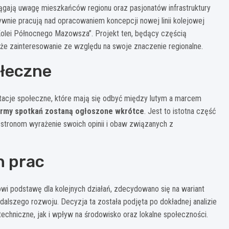
ągają uwagę mieszkańców regionu oraz pasjonatów infrastruktury
ywnie pracują nad opracowaniem koncepcji nowej linii kolejowej
Kolei Północnego Mazowsza”. Projekt ten, będący częścią
duże zainteresowanie ze względu na swoje znaczenie regionalne.
ołeczne
ltacje społeczne, które mają się odbyć między lutym a marcem
formy spotkań zostaną ogłoszone wkrótce
. Jest to istotna część
tronom wyrażenie swoich opinii i obaw związanych z
h prac
i podstawę dla kolejnych działań, zdecydowano się na wariant
dalszego rozwoju. Decyzja ta została podjęta po dokładnej analizie
echniczne, jak i wpływ na środowisko oraz lokalne społeczności.