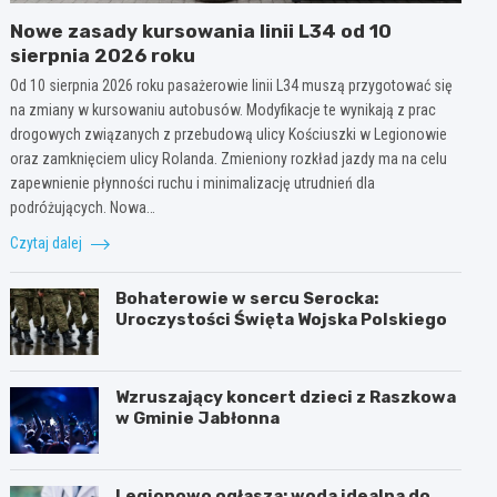
Nowe zasady kursowania linii L34 od 10
sierpnia 2026 roku
Od 10 sierpnia 2026 roku pasażerowie linii L34 muszą przygotować się
na zmiany w kursowaniu autobusów. Modyfikacje te wynikają z prac
drogowych związanych z przebudową ulicy Kościuszki w Legionowie
oraz zamknięciem ulicy Rolanda. Zmieniony rozkład jazdy ma na celu
zapewnienie płynności ruchu i minimalizację utrudnień dla
podróżujących. Nowa…
Czytaj dalej
Bohaterowie w sercu Serocka:
Uroczystości Święta Wojska Polskiego
Wzruszający koncert dzieci z Raszkowa
w Gminie Jabłonna
Legionowo ogłasza: woda idealna do