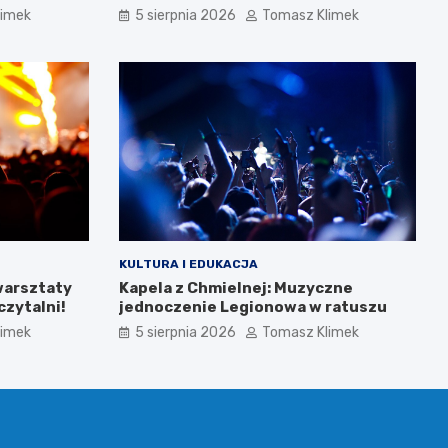
punk rockowym!
limek
5 sierpnia 2026
Tomasz Klimek
KULTURA I EDUKACJA
warsztaty
Kapela z Chmielnej: Muzyczne
zytalni!
jednoczenie Legionowa w ratuszu
limek
5 sierpnia 2026
Tomasz Klimek