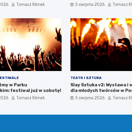
 2026
Tomasz Klimek
5 sierpnia 2026
Tomasz K
FESTIWALE
TEATR I SZTUKA
tmy w Parku
Slay Sztuka v2: Wystawa i 
im: festiwal już w sobotę!
dla młodych twórców w Poc
 2026
Tomasz Klimek
5 sierpnia 2026
Tomasz K