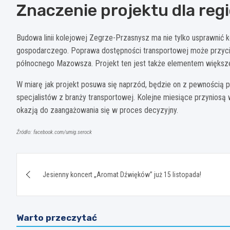
Znaczenie projektu dla reg
Budowa linii kolejowej Zegrze-Przasnysz ma nie tylko usprawnić k
gospodarczego. Poprawa dostępności transportowej może przycią
północnego Mazowsza. Projekt ten jest także elementem większeg
W miarę jak projekt posuwa się naprzód, będzie on z pewnością 
specjalistów z branży transportowej. Kolejne miesiące przyniosą 
okazją do zaangażowania się w proces decyzyjny.
Źródło: facebook.com/umig.serock
Nawigacja
Jesienny koncert „Aromat Dźwięków” już 15 listopada!
wpisu
Warto przeczytać