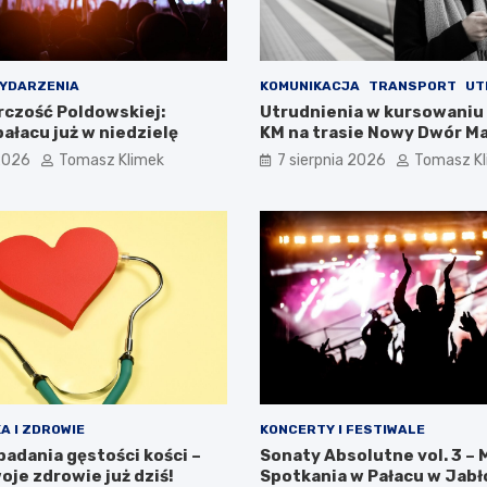
YDARZENIA
KOMUNIKACJA
TRANSPORT
UT
rczość Poldowskiej:
Utrudnienia w kursowaniu
ałacu już w niedzielę
KM na trasie Nowy Dwór M
Chotomów
 2026
Tomasz Klimek
7 sierpnia 2026
Tomasz K
A I ZDROWIE
KONCERTY I FESTIWALE
adania gęstości kości –
Sonaty Absolutne vol. 3 –
oje zdrowie już dziś!
Spotkania w Pałacu w Jabł