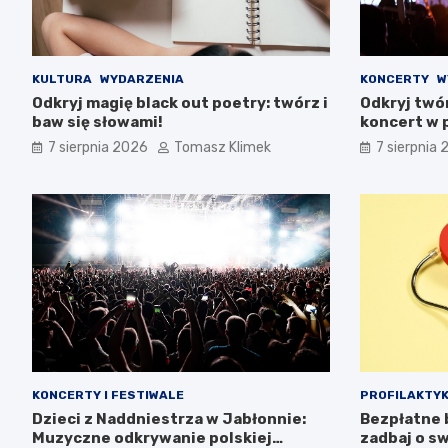
KULTURA
WYDARZENIA
KONCERTY
W
Odkryj magię black out poetry: twórz i
Odkryj twó
baw się słowami!
koncert w p
7 sierpnia 2026
Tomasz Klimek
7 sierpnia
KONCERTY I FESTIWALE
PROFILAKTYK
Dzieci z Naddniestrza w Jabłonnie:
Bezpłatne b
Muzyczne odkrywanie polskiej
zadbaj o sw