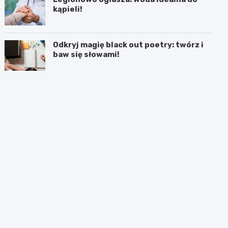
kąpieli!
Odkryj magię black out poetry: twórz i
baw się słowami!