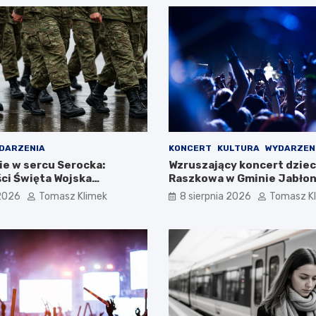
DARZENIA
KONCERT
KULTURA
WYDARZEN
e w sercu Serocka:
Wzruszający koncert dziec
ci Święta Wojska
Raszkowa w Gminie Jabło
 2026
Tomasz Klimek
8 sierpnia 2026
Tomasz K